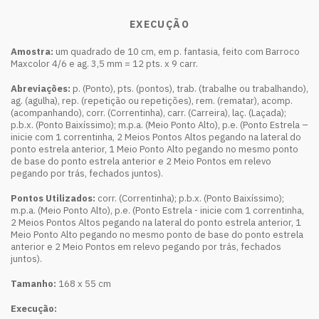
EXECUÇÃO
Amostra:
um quadrado de 10 cm, em p. fantasia, feito com Barroco
Maxcolor 4/6 e ag. 3,5 mm = 12 pts. x 9 carr.
Abreviações:
p. (Ponto), pts. (pontos), trab. (trabalhe ou trabalhando),
ag. (agulha), rep. (repetição ou repetições), rem. (rematar), acomp.
(acompanhando), corr. (Correntinha), carr. (Carreira), laç. (Laçada);
p.b.x. (Ponto Baixíssimo); m.p.a. (Meio Ponto Alto), p.e. (Ponto Estrela –
inicie com 1 correntinha, 2 Meios Pontos Altos pegando na lateral do
ponto estrela anterior, 1 Meio Ponto Alto pegando no mesmo ponto
de base do ponto estrela anterior e 2 Meio Pontos em relevo
pegando por trás, fechados juntos).
Pontos Utilizados:
corr. (Correntinha); p.b.x. (Ponto Baixíssimo);
m.p.a. (Meio Ponto Alto), p.e. (Ponto Estrela - inicie com 1 correntinha,
2 Meios Pontos Altos pegando na lateral do ponto estrela anterior, 1
Meio Ponto Alto pegando no mesmo ponto de base do ponto estrela
anterior e 2 Meio Pontos em relevo pegando por trás, fechados
juntos).
Tamanho:
168 x 55 cm
Execução: