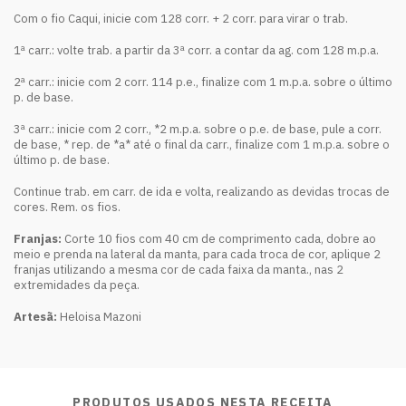
Com o fio Caqui, inicie com 128 corr. + 2 corr. para virar o trab.
1ª carr.: volte trab. a partir da 3ª corr. a contar da ag. com 128 m.p.a.
2ª carr.: inicie com 2 corr. 114 p.e., finalize com 1 m.p.a. sobre o último
p. de base.
3ª carr.: inicie com 2 corr., *2 m.p.a. sobre o p.e. de base, pule a corr.
de base, * rep. de *a* até o final da carr., finalize com 1 m.p.a. sobre o
último p. de base.
Continue trab. em carr. de ida e volta, realizando as devidas trocas de
cores. Rem. os fios.
Franjas:
Corte 10 fios com 40 cm de comprimento cada, dobre ao
meio e prenda na lateral da manta, para cada troca de cor, aplique 2
franjas utilizando a mesma cor de cada faixa da manta., nas 2
extremidades da peça.
Artesã:
Heloisa Mazoni
PRODUTOS USADOS NESTA RECEITA