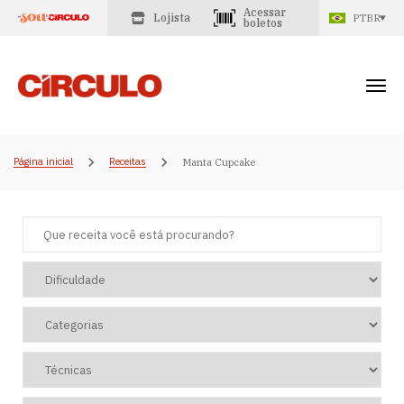
Acessar
Lojista
PTBR
boletos
Página inicial
Receitas
Manta Cupcake