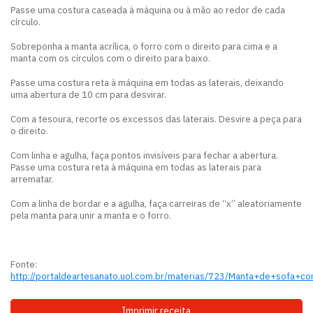
Passe uma costura caseada à máquina ou à mão ao redor de cada
círculo.
Sobreponha a manta acrílica, o forro com o direito para cima e a
manta com os círculos com o direito para baixo.
Passe uma costura reta à máquina em todas as laterais, deixando
uma abertura de 10 cm para desvirar.
Com a tesoura, recorte os excessos das laterais. Desvire a peça para
o direito.
Com linha e agulha, faça pontos invisíveis para fechar a abertura.
Passe uma costura reta à máquina em todas as laterais para
arrematar.
Com a linha de bordar e a agulha, faça carreiras de “x” aleatoriamente
pela manta para unir a manta e o forro.
Fonte:
http://portaldeartesanato.uol.com.br/materias/723/Manta+de+sofa+
Imprimir receita