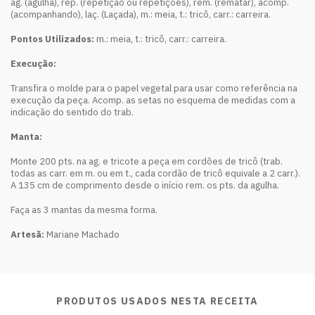
ag. (agulha), rep. (repetição ou repetições), rem. (rematar), acomp.
(acompanhando), laç. (Laçada), m.: meia, t.: tricô, carr.: carreira.
Pontos Utilizados:
m.: meia, t.: tricô, carr.: carreira.
Execução:
Transfira o molde para o papel vegetal para usar como referência na
execução da peça. Acomp. as setas no esquema de medidas com a
indicação do sentido do trab.
Manta:
Monte 200 pts. na ag. e tricote a peça em cordões de tricô (trab.
todas as carr. em m. ou em t., cada cordão de tricô equivale a 2 carr.).
A 135 cm de comprimento desde o início rem. os pts. da agulha.
Faça as 3 mantas da mesma forma.
Artesã:
Mariane Machado
PRODUTOS USADOS NESTA RECEITA