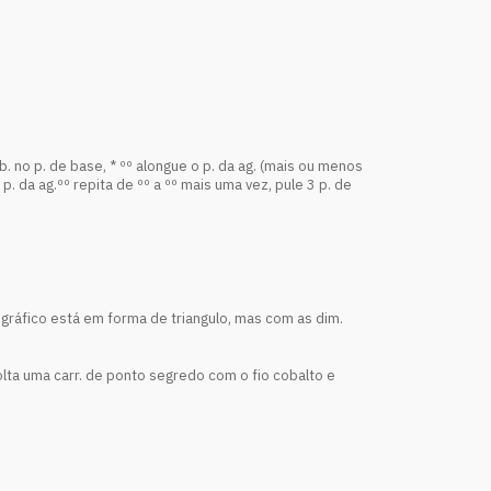
 b. no p. de base, * ºº alongue o p. da ag. (mais ou menos
2 p. da ag.ºº repita de ºº a ºº mais uma vez, pule 3 p. de
 gráfico está em forma de triangulo, mas com as dim.
ta uma carr. de ponto segredo com o fio cobalto e