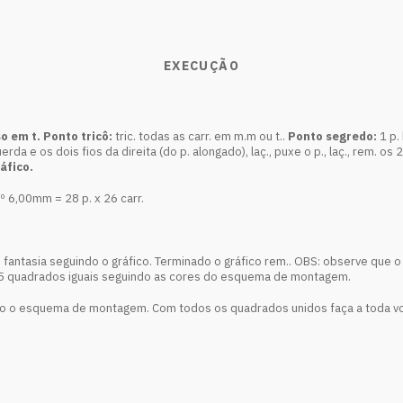
EXECUÇÃO
so em t.
Ponto tricô:
tric. todas as carr. em m.m ou t..
Ponto segredo:
1 p.
uerda e os dois fios da direita (do p. alongado), laç., puxe o p., laç., rem. os 
áfico.
º 6,00mm = 28 p. x 26 carr.
. fantasia seguindo o gráfico. Terminado o gráfico rem.. OBS: observe que o
25 quadrados iguais seguindo as cores do esquema de montagem.
do o esquema de montagem. Com todos os quadrados unidos faça a toda vol