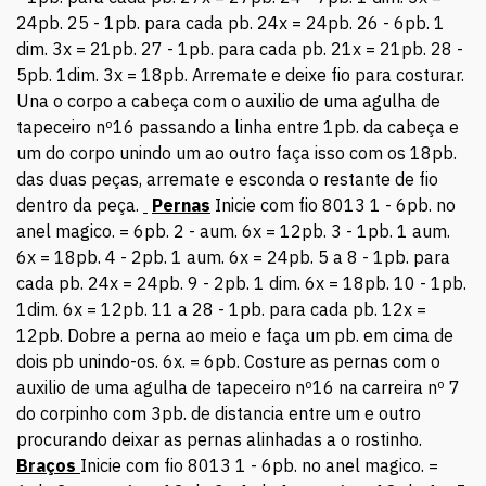
24pb. 25 - 1pb. para cada pb. 24x = 24pb. 26 - 6pb. 1
dim. 3x = 21pb. 27 - 1pb. para cada pb. 21x = 21pb. 28 -
5pb. 1dim. 3x = 18pb. Arremate e deixe fio para costurar.
Una o corpo a cabeça com o auxilio de uma agulha de
tapeceiro nº16 passando a linha entre 1pb. da cabeça e
um do corpo unindo um ao outro faça isso com os 18pb.
das duas peças, arremate e esconda o restante de fio
dentro da peça.
Pernas
Inicie com fio 8013 1 - 6pb. no
anel magico. = 6pb. 2 - aum. 6x = 12pb. 3 - 1pb. 1 aum.
6x = 18pb. 4 - 2pb. 1 aum. 6x = 24pb. 5 a 8 - 1pb. para
cada pb. 24x = 24pb. 9 - 2pb. 1 dim. 6x = 18pb. 10 - 1pb.
1dim. 6x = 12pb. 11 a 28 - 1pb. para cada pb. 12x =
12pb. Dobre a perna ao meio e faça um pb. em cima de
dois pb unindo-os. 6x. = 6pb. Costure as pernas com o
auxilio de uma agulha de tapeceiro nº16 na carreira nº 7
do corpinho com 3pb. de distancia entre um e outro
procurando deixar as pernas alinhadas a o rostinho.
Braços
Inicie com fio 8013 1 - 6pb. no anel magico. =