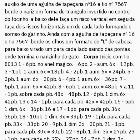
auxilio de uma agulha de tapeçaria nº16 e fio nº 7567
borde o nariz em forma de triangulo invertido no centro
do focinho a baixo dele faça um risco vertical em seguida
faça dois riscos horizontais um de cada lado formando o
sorriso do gatinho. Ainda com a agulha de tapeçaria nº 16
e fio 7567 borde os olhos em formato de "L" de cabeça
para baixo virado um para cada lado saindo das pontas
onde termina o narizinho do gato.
Corpo
Inicie com fio
8013 1 - 6pb. no anel magico. = 6pb. 2 - aum. 6x = 12pb.
3 - 1pb. 1 aum. 6x = 18pb. 4 - 2pb. 1 aum. 6x = 24pb. 5 -
3pb. 1 aum. 6x = 30pb. 6 - 4pb. 1 aum. 6x = 36pb. 7 -
5pb. 1 aum. 6x = 42pb. 8 - 6pb. 1 aum. 6x = 48pb. 9 a 11
- 1pb. sobre cada pb. 48x = 48pb. 12 - 6pb. 1 dim. 6x =
42pb. 13 e 14 - 1pb. para cada pb. 42x = 42pb. 15 - 5pb.
1 dim. 6x = 36pb. 16 e 17 - 1pb. para cada pb. 36x =
36pb. 18 - 10pb. 1 dim. 3x = 33pb. 19 - 1pb. para cada
pb. 33x = 33pb. 20 - 9pb. 1 dim. 3x = 30pb. 21 - 1pb.
para cada pb. 30x = 30pb. 22 - 8pb. 1 dim. 3x = 27pb. 23
- 1pb. para cada pb. 27x = 27pb. 24 - 7pb. 1 dim. 3x =