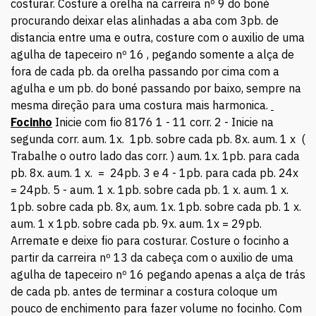
costurar. Costure a orelha na carreira nº 9 do boné
procurando deixar elas alinhadas a aba com 3pb. de
distancia entre uma e outra, costure com o auxilio de uma
agulha de tapeceiro nº 16 , pegando somente a alça de
fora de cada pb. da orelha passando por cima com a
agulha e um pb. do boné passando por baixo, sempre na
mesma direção para uma costura mais harmonica.
Focinho
Inicie com fio 8176 1 - 11 corr. 2 - Inicie na
segunda corr. aum. 1x. 1pb. sobre cada pb. 8x. aum. 1 x (
Trabalhe o outro lado das corr. ) aum. 1x. 1pb. para cada
pb. 8x. aum. 1 x. = 24pb. 3 e 4 - 1pb. para cada pb. 24x
= 24pb. 5 - aum. 1 x. 1pb. sobre cada pb. 1 x. aum. 1 x.
1pb. sobre cada pb. 8x, aum. 1x. 1pb. sobre cada pb. 1 x.
aum. 1 x 1pb. sobre cada pb. 9x. aum. 1x = 29pb.
Arremate e deixe fio para costurar. Costure o focinho a
partir da carreira nº 13 da cabeça com o auxilio de uma
agulha de tapeceiro nº 16 pegando apenas a alça de trás
de cada pb. antes de terminar a costura coloque um
pouco de enchimento para fazer volume no focinho. Com