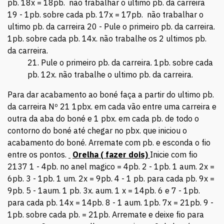
pb. 18x = 18pb. não trabalhar o ultimo pb. da carreira
19 - 1pb. sobre cada pb. 17x = 17pb. não trabalhar o
ultimo pb. da carreira 20 - Pule o primeiro pb. da carreira.
1pb. sobre cada pb. 14x. não trabalhe os 2 ultimos pb.
da carreira.
Pule o primeiro pb. da carreira. 1pb. sobre cada
pb. 12x. não trabalhe o ultimo pb. da carreira.
Para dar acabamento ao boné faça a partir do ultimo pb.
da carreira Nº 21 1pbx. em cada vão entre uma carreira e
outra da aba do boné e 1 pbx. em cada pb. de todo o
contorno do boné até chegar no pbx. que iniciou o
acabamento do boné. Arremate com pb. e esconda o fio
entre os pontos.
Orelha ( fazer dois)
Inicie com fio
2137 1 - 4pb. no anel magico = 4pb. 2 - 1pb. 1 aum. 2x =
6pb. 3 - 1pb. 1 um. 2x = 9pb. 4 - 1 pb. para cada pb. 9x =
9pb. 5 - 1aum. 1 pb. 3x. aum. 1 x = 14pb. 6 e 7 - 1pb.
para cada pb. 14x = 14pb. 8 - 1 aum. 1pb. 7x = 21pb. 9 -
1pb. sobre cada pb. = 21pb. Arremate e deixe fio para