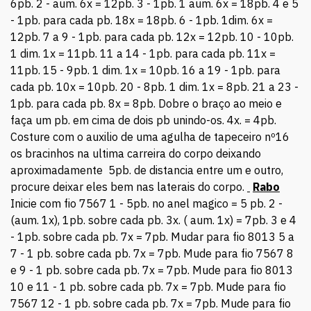
6pb. 2 - aum. 6x = 12pb. 3 - 1pb. 1 aum. 6x = 18pb. 4 e 5
- 1pb. para cada pb. 18x = 18pb. 6 - 1pb. 1dim. 6x =
12pb. 7 a 9 - 1pb. para cada pb. 12x = 12pb. 10 - 10pb.
1 dim. 1x = 11pb. 11 a 14 - 1pb. para cada pb. 11x =
11pb. 15 - 9pb. 1 dim. 1x = 10pb. 16 a 19 - 1pb. para
cada pb. 10x = 10pb. 20 - 8pb. 1 dim. 1x = 8pb. 21 a 23 -
1pb. para cada pb. 8x = 8pb. Dobre o braço ao meio e
faça um pb. em cima de dois pb unindo-os. 4x. = 4pb.
Costure com o auxilio de uma agulha de tapeceiro nº16
os bracinhos na ultima carreira do corpo deixando
aproximadamente 5pb. de distancia entre um e outro,
procure deixar eles bem nas laterais do corpo.
Rabo
Inicie com fio 7567 1 - 5pb. no anel magico = 5 pb. 2 -
(aum. 1x), 1pb. sobre cada pb. 3x. ( aum. 1x) = 7pb. 3 e 4
- 1pb. sobre cada pb. 7x = 7pb. Mudar para fio 8013 5 a
7 - 1 pb. sobre cada pb. 7x = 7pb. Mude para fio 7567 8
e 9 - 1 pb. sobre cada pb. 7x = 7pb. Mude para fio 8013
10 e 11 - 1 pb. sobre cada pb. 7x = 7pb. Mude para fio
7567 12 - 1 pb. sobre cada pb. 7x = 7pb. Mude para fio