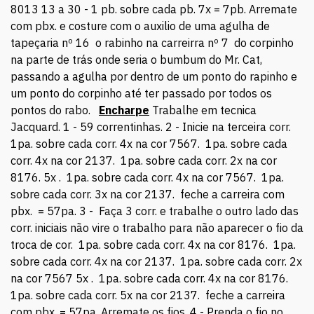
8013 13 a 30 - 1 pb. sobre cada pb. 7x = 7pb. Arremate
com pbx. e costure com o auxilio de uma agulha de
tapeçaria nº 16 o rabinho na carreirra nº 7 do corpinho
na parte de trás onde seria o bumbum do Mr. Cat,
passando a agulha por dentro de um ponto do rapinho e
um ponto do corpinho até ter passado por todos os
pontos do rabo.
Encharpe
Trabalhe em tecnica
Jacquard. 1 - 59 correntinhas. 2 - Inicie na terceira corr.
1pa. sobre cada corr. 4x na cor 7567. 1pa. sobre cada
corr. 4x na cor 2137. 1pa. sobre cada corr. 2x na cor
8176. 5x . 1pa. sobre cada corr. 4x na cor 7567. 1pa.
sobre cada corr. 3x na cor 2137. feche a carreira com
pbx. = 57pa. 3 - Faça 3 corr. e trabalhe o outro lado das
corr. iniciais não vire o trabalho para não aparecer o fio da
troca de cor. 1pa. sobre cada corr. 4x na cor 8176. 1pa.
sobre cada corr. 4x na cor 2137. 1pa. sobre cada corr. 2x
na cor 7567 5x . 1pa. sobre cada corr. 4x na cor 8176.
1pa. sobre cada corr. 5x na cor 2137. feche a carreira
com pbx. = 57pa. Arremate os fios. 4 - Prenda o fio no