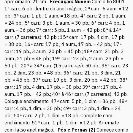
aproximado: 21 cm
Execução:
Nuvem
Com o fio 8001
1ª carr.: 6 pb. dentro do anel mágico; 2ª carr.: 6 aum. = 12
pb.; 3ª carr.: 1 pb., 1 aum. = 18 pb.; 4ª carr.: 2 pb., 1 aum.
= 24 pb.; 5ª carr.: 3 pb., 1 aum. = 30 pb.; 6ª carr.: 4 pb., 1
aum. = 36 pb.; 7ª carr.: 5 pb., 1 aum. = 42 pb.; 8ª à 14ª
carr. (7 carreiras): 42 pb.; 15ª carr.: 17 pb., 4 dim., 17 pb.
= 38 pb.; 16ª carr.: 17 pb., 4 aum., 17 pb. = 42 pb.; 17ª
carr.: 19 pb., 3 aum., 20 pb. = 45 pb.; 18ª carr.: 21 pb., 3
aum., 21 pb. = 48 pb.; 19ª carr.: 23 pb., 2 aum., 23 pb. =
50 pb.; 20ª à 34ª carr. (15 carreiras): 50 pb.; 35ª carr.: 23
pb., 2 dim., 23 pb. = 48 pb.; 36ª carr.: 21 pb., 3 dim., 21
pb. = 45 pb.; 37ª carr.: 19 pb., 3 dim., 20 pb. = 42 pb.; 38ª
carr.: 17 pb., 4 dim., 17 pb. = 38 pb.; 39ª carr.: 17 pb., 4
aum., 17 pb. = 42 pb.; 40ª à 46ª carr. (7 carreiras): 42 pb.
Coloque enchimento. 47ª carr.: 5 pb., 1 dim. = 36 pb.; 48ª
carr.: 4 pb., 1 dim. = 30 pb.; 49ª carr.: 3 pb., 1 dim. = 24
pb.; 50ª carr.: 2 pb., 1 dim. = 18 pb. Complete com
enchimento. 51ª carr.: 1 pb., 1 dim. = 12 pb. Arremate
com falso anel mágico.
Pés e Pernas (2)
Comece com o