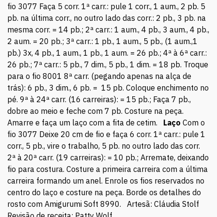
fio 3077 Faça 5 corr. 1ª carr.: pule 1 corr., 1 aum., 2 pb. 5
pb. na última corr., no outro lado das corr.: 2 pb., 3 pb. na
mesma corr. = 14 pb.; 2ª carr.: 1 aum., 4 pb., 3 aum., 4 pb.,
2 aum. = 20 pb.; 3ª carr.: 1 pb., 1 aum., 5 pb., (1 aum.,1
pb.) 3x, 4 pb., 1 aum., 1 pb., 1 aum. = 26 pb.; 4ª à 6ª carr.:
26 pb.; 7ª carr.: 5 pb., 7 dim., 5 pb., 1 dim. = 18 pb. Troque
para o fio 8001 8ª carr. (pegando apenas na alça de
trás): 6 pb., 3 dim., 6 pb. = 15 pb. Coloque enchimento no
pé. 9ª à 24ª carr. (16 carreiras): = 15 pb.; Faça 7 pb.,
dobre ao meio e feche com 7 pb. Costure na peça.
Amarre e faça um laço com a fita de cetim.
Laço
Com o
fio 3077 Deixe 20 cm de fio e faça 6 corr. 1ª carr.: pule 1
corr., 5 pb., vire o trabalho, 5 pb. no outro lado das corr.
2ª à 20ª carr. (19 carreiras): = 10 pb.; Arremate, deixando
fio para costura. Costure a primeira carreira com a última
carreira formando um anel. Enrole os fios reservados no
centro do laço e costure na peça. Borde os detalhes do
rosto com Amigurumi Soft 8990. Artesã: Cláudia Stolf
Revisão de receita: Patty Wolf