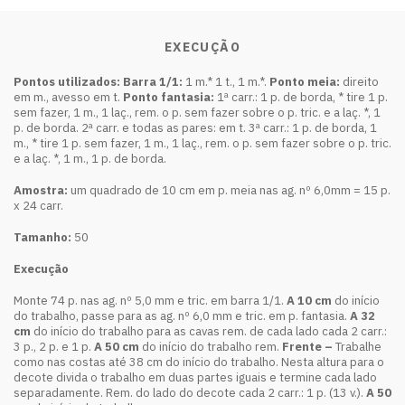
EXECUÇÃO
Pontos utilizados: Barra 1/1:
1 m.* 1 t., 1 m.*.
Ponto meia:
direito
em m., avesso em t.
Ponto fantasia:
1ª carr.: 1 p. de borda, * tire 1 p.
sem fazer, 1 m., 1 laç., rem. o p. sem fazer sobre o p. tric. e a laç. *, 1
p. de borda. 2ª carr. e todas as pares: em t. 3ª carr.: 1 p. de borda, 1
m., * tire 1 p. sem fazer, 1 m., 1 laç., rem. o p. sem fazer sobre o p. tric.
e a laç. *, 1 m., 1 p. de borda.
Amostra:
um quadrado de 10 cm em p. meia nas ag. nº 6,0mm = 15 p.
x 24 carr.
Tamanho:
50
Execução
Monte 74 p. nas ag. nº 5,0 mm e tric. em barra 1/1.
A 10 cm
do início
do trabalho, passe para as ag. nº 6,0 mm e tric. em p. fantasia.
A 32
cm
do início do trabalho para as cavas rem. de cada lado cada 2 carr.:
3 p., 2 p. e 1 p.
A 50 cm
do início do trabalho rem.
Frente –
Trabalhe
como nas costas até 38 cm do início do trabalho. Nesta altura para o
decote divida o trabalho em duas partes iguais e termine cada lado
separadamente. Rem. do lado do decote cada 2 carr.: 1 p. (13 v.).
A 50