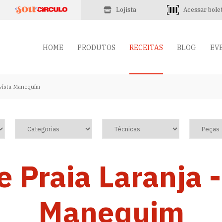
Lojista
Acessar bole
HOME
PRODUTOS
RECEITAS
BLOG
EV
evista Manequim
e Praia Laranja -
Manequim