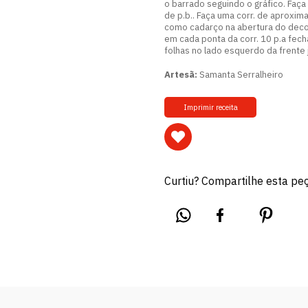
o barrado seguindo o gráfico. Faça 
de p.b.. Faça uma corr. de aproxi
como cadarço na abertura do deco
em cada ponta da corr. 10 p.a fech
folhas no lado esquerdo da frente 
Artesã:
Samanta Serralheiro
Imprimir receita
Curtiu? Compartilhe esta pe