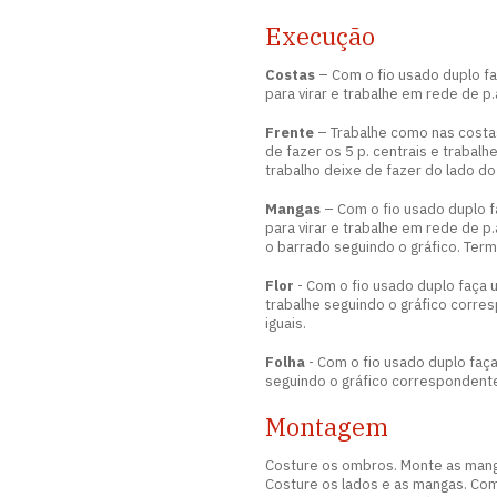
Execução
Costas
– Com o fio usado duplo fa
para virar e trabalhe em rede de p.
Frente
– Trabalhe como nas costas
de fazer os 5 p. centrais e trabal
trabalho deixe de fazer do lado do
Mangas
– Com o fio usado duplo f
para virar e trabalhe em rede de p.
o barrado seguindo o gráfico. Term
Flor
- Com o fio usado duplo faça u
trabalhe seguindo o gráfico corres
iguais.
Folha
- Com o fio usado duplo faça 
seguindo o gráfico correspondente.
Montagem
Costure os ombros. Monte as mang
Costure os lados e as mangas. Com 