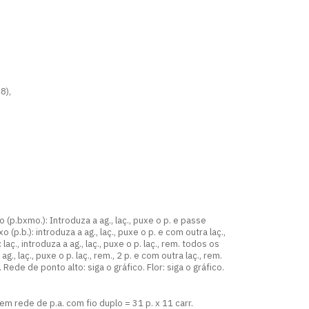
48),
o (p.bxmo.): Introduza a ag., laç., puxe o p. e passe
 (p.b.): introduza a ag., laç., puxe o p. e com outra laç.,
laç., introduza a ag., laç., puxe o p. laç., rem. todos os
a ag., laç., puxe o p. laç., rem., 2 p. e com outra laç., rem.
 Rede de ponto alto: siga o gráfico. Flor: siga o gráfico.
 rede de p.a. com fio duplo = 31 p. x 11 carr.