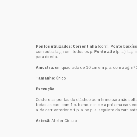
Pontos utilizados: Correntinha
(corr.).
Ponto baixís
com outra laç., rem. todos os p.
Ponto alto
(p. a.): laç.
para direita.
Amostra:
um quadrado de 10 cm em p. a. com a ag. nº 3
Tamanho:
único
Execução
Costure as pontas do elástico bem firme para não soltar.
todas as carr. com 1 p. bxmo. e inicie a próxima carr. com
a. da carr. anterior e 1 p. a. no p. a. seguinte da carr. an
Artesã:
Atelier Círculo