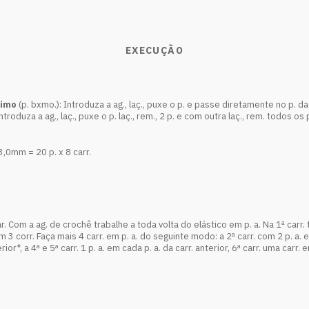
EXECUÇÃO
simo
(p. bxmo.): Introduza a ag., laç., puxe o p. e passe diretamente no p. da
, introduza a ag., laç., puxe o p. laç., rem., 2 p. e com outra laç., rem. todos os 
,0mm = 20 p. x 8 carr.
 Com a ag. de crochê trabalhe a toda volta do elástico em p. a. Na 1ª carr. t
 3 corr. Faça mais 4 carr. em p. a. do seguinte modo: a 2ª carr. com 2 p. a. em
terior*, a 4ª e 5ª carr. 1 p. a. em cada p. a. da carr. anterior, 6ª carr. uma carr