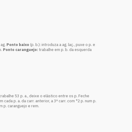
 ag.
Ponto baixo
(p. b.): introduza a ag. laç., puxe o p. e
p.
Ponto caranguejo:
trabalhe em p. b. da esquerda
rabalhe 53 p. a., deixe o elástico entre os p. Feche
 cada p. a. da carr. anterior, a 3ª carr. com *2 p. num p.
. em p. caranguejo e rem.