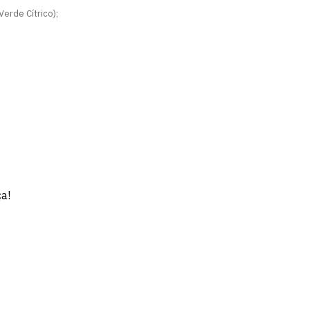
erde Cítrico);
.
ça!