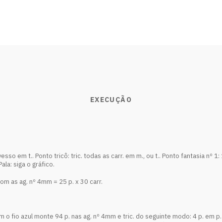
EXECUÇÃO
esso em t.. Ponto tricô: tric. todas as carr. em m., ou t.. Ponto fantasia nº 1: 1
Pala: siga o gráfico.
m as ag. nº 4mm = 25 p. x 30 carr.
 fio azul monte 94 p. nas ag. nº 4mm e tric. do seguinte modo: 4 p. em p. t