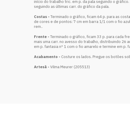
início do trabalho tric. em p. da pala seguindo o gráfi
seguindo as últimas carr. do gráfico da pala.
Costas -
Terminado o gráfico, ficam 64 p. para as costa
de cores e de pontos: 7 cm em barra 1/1 com o fio azul,
rem..
Frente -
Terminado o gráfico, ficam 33 p. para cada fren
mais uma carr. no avesso do trabalho, distribuindo 26 a
em p. fantasia nº 1 com o fio amarelo e termine em p. f
Acabamento -
Costure os lados. Pregue os botões sob
Artesã -
Vilma Meurer (205513)