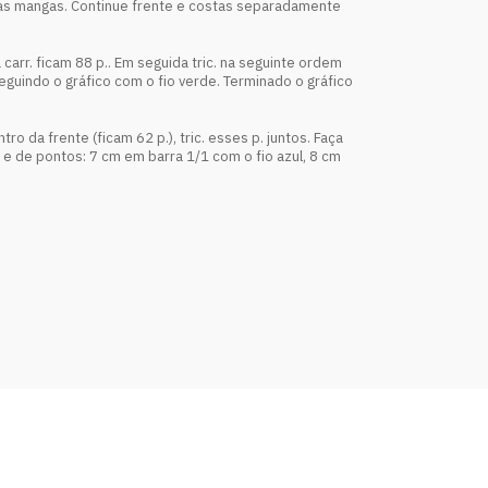
p. das mangas. Continue frente e costas separadamente
carr. ficam 88 p.. Em seguida tric. na seguinte ordem
seguindo o gráfico com o fio verde. Terminado o gráfico
o da frente (ficam 62 p.), tric. esses p. juntos. Faça
s e de pontos: 7 cm em barra 1/1 com o fio azul, 8 cm