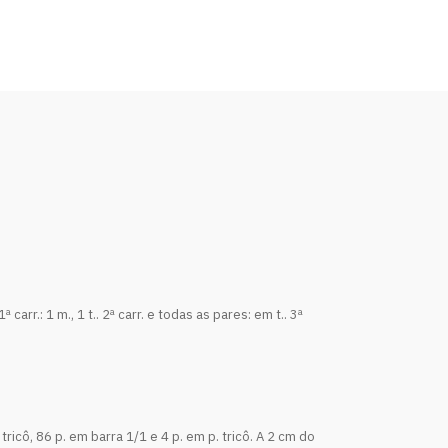
ª carr.: 1 m., 1 t.. 2ª carr. e todas as pares: em t.. 3ª
ricô, 86 p. em barra 1/1 e 4 p. em p. tricô. A 2 cm do