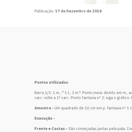
Publicação:
17 de Dezembro de 2018
Pontos utilizados
Barra 1/1: 1 m., * 1 t., 1 m.*. Ponto meia: direito em m., av
carr.: volte a 1ª carr.. Ponto fantasia nº 2: siga o gráfico. 
Amostra -
Um quadrado de 10 cm em p. fantasia nº 1 co
Execução -
Frente e Costas -
São começadas juntas pela pala. Com o