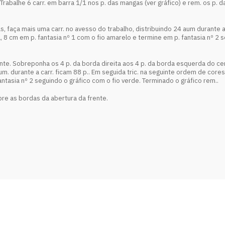
co. Trabalhe 6 carr. em barra 1/1 nos p. das mangas (ver gráfico) e rem. os 
s, faça mais uma carr. no avesso do trabalho, distribuindo 24 aum durante a 
 8 cm em p. fantasia nº 1 com o fio amarelo e termine em p. fantasia nº 2 
te. Sobreponha os 4 p. da borda direita aos 4 p. da borda esquerda do centr
um. durante a carr. ficam 88 p.. Em seguida tric. na seguinte ordem de core
antasia nº 2 seguindo o gráfico com o fio verde. Terminado o gráfico rem..
re as bordas da abertura da frente.