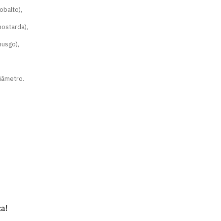
obalto),
ostarda),
musgo),
iâmetro.
ça!