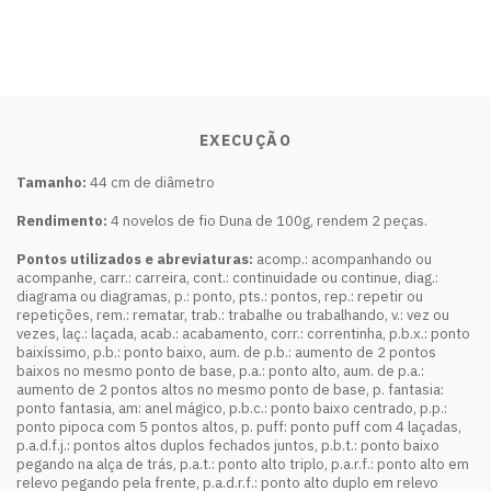
EXECUÇÃO
Tamanho:
44 cm de diâmetro
Rendimento:
4 novelos de fio Duna de 100g, rendem 2 peças.
Pontos utilizados e abreviaturas:
acomp.: acompanhando ou
acompanhe, carr.: carreira, cont.: continuidade ou continue, diag.:
diagrama ou diagramas, p.: ponto, pts.: pontos, rep.: repetir ou
repetições, rem.: rematar, trab.: trabalhe ou trabalhando, v.: vez ou
vezes, laç.: laçada, acab.: acabamento, corr.: correntinha, p.b.x.: ponto
baixíssimo, p.b.: ponto baixo, aum. de p.b.: aumento de 2 pontos
baixos no mesmo ponto de base, p.a.: ponto alto, aum. de p.a.:
aumento de 2 pontos altos no mesmo ponto de base, p. fantasia:
ponto fantasia, am: anel mágico, p.b.c.: ponto baixo centrado, p.p.:
ponto pipoca com 5 pontos altos, p. puff: ponto puff com 4 laçadas,
p.a.d.f.j.: pontos altos duplos fechados juntos, p.b.t.: ponto baixo
pegando na alça de trás, p.a.t.: ponto alto triplo, p.a.r.f.: ponto alto em
relevo pegando pela frente, p.a.d.r.f.: ponto alto duplo em relevo