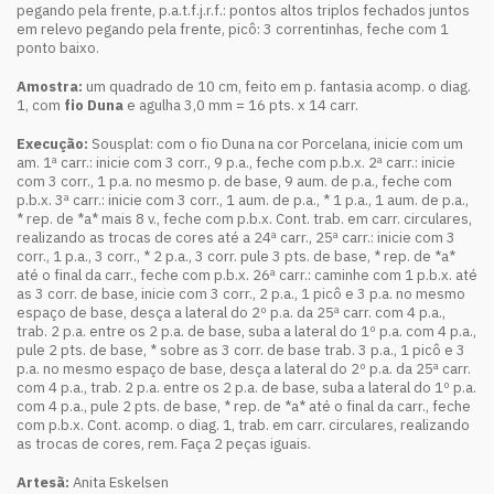
pegando pela frente, p.a.t.f.j.r.f.: pontos altos triplos fechados juntos
em relevo pegando pela frente, picô: 3 correntinhas, feche com 1
ponto baixo.
Amostra:
um quadrado de 10 cm, feito em p. fantasia acomp. o diag.
1, com
fio Duna
e agulha 3,0 mm = 16 pts. x 14 carr.
Execução:
Sousplat: com o fio Duna na cor Porcelana, inicie com um
am. 1ª carr.: inicie com 3 corr., 9 p.a., feche com p.b.x. 2ª carr.: inicie
com 3 corr., 1 p.a. no mesmo p. de base, 9 aum. de p.a., feche com
p.b.x. 3ª carr.: inicie com 3 corr., 1 aum. de p.a., * 1 p.a., 1 aum. de p.a.,
* rep. de *a* mais 8 v., feche com p.b.x. Cont. trab. em carr. circulares,
realizando as trocas de cores até a 24ª carr., 25ª carr.: inicie com 3
corr., 1 p.a., 3 corr., * 2 p.a., 3 corr. pule 3 pts. de base, * rep. de *a*
até o final da carr., feche com p.b.x. 26ª carr.: caminhe com 1 p.b.x. até
as 3 corr. de base, inicie com 3 corr., 2 p.a., 1 picô e 3 p.a. no mesmo
espaço de base, desça a lateral do 2º p.a. da 25ª carr. com 4 p.a.,
trab. 2 p.a. entre os 2 p.a. de base, suba a lateral do 1º p.a. com 4 p.a.,
pule 2 pts. de base, * sobre as 3 corr. de base trab. 3 p.a., 1 picô e 3
p.a. no mesmo espaço de base, desça a lateral do 2º p.a. da 25ª carr.
com 4 p.a., trab. 2 p.a. entre os 2 p.a. de base, suba a lateral do 1º p.a.
com 4 p.a., pule 2 pts. de base, * rep. de *a* até o final da carr., feche
com p.b.x. Cont. acomp. o diag. 1, trab. em carr. circulares, realizando
as trocas de cores, rem. Faça 2 peças iguais.
Artesã:
Anita Eskelsen