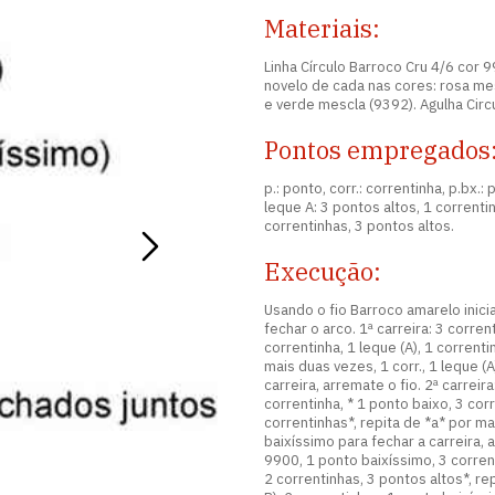
Materiais:
Linha Círculo Barroco Cru 4/6 cor 9
novelo de cada nas cores: rosa me
e verde mescla (9392). Agulha Circ
Pontos empregados
p.: ponto, corr.: correntinha, p.bx.:
leque A: 3 pontos altos, 1 correntin
correntinhas, 3 pontos altos.
Execução:
Usando o fio Barroco amarelo inici
fechar o arco. 1ª carreira: 3 corre
correntinha, 1 leque (A), 1 corrent
mais duas vezes, 1 corr., 1 leque (
carreira, arremate o fio. 2ª carrei
correntinha, * 1 ponto baixo, 3 corr
correntinhas*, repita de *a* por mai
baixíssimo para fechar a carreira, 
9900, 1 ponto baixíssimo, 3 corrent
2 correntinhas, 3 pontos altos*, re