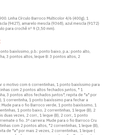
900. Linha Círculo Barroco Multicolor 4/6 (400g), 1
scla (9427), amarelo mescla (9368), azul mescla (9172)
ulo para crochê nº 9 (3,50 mm).
:
 ponto baixíssimo, p.b.: ponto baixo, p.a.: ponto alto,
ha, 3 pontos altos, leque B: 3 pontos altos, 2
ar o motivo com 6 correntinhas, 1 ponto baixíssimo para
ntinhas com 2 pontos altos fechados juntos, * 1
inha, 3 pontos altos fechados juntos*, repita de *a* por
A), 1 correntinha, 1 ponto baixíssimo para fechar a
ra: Mude para o fio Barroco verde, 1 ponto baixíssimo, 1
entinhas, 1 ponto baixo, 2 correntinhas, 1 leque (B), 2
s duas vezes, 2 corr., 1 leque (B), 2 corr., 1 ponto
arremate o fio. 3ª carreira: Mude para o fio Barroco Cru
inhas com 2 pontos altos, *2 correntinhas, 1 leque (B),
pita de *a* por mais 2 vezes, 2 correntinhas, 1 leque (