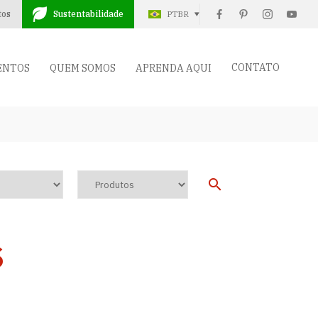
tos
Sustentabilidade
PTBR
CONTATO
ENTOS
QUEM SOMOS
APRENDA AQUI
s