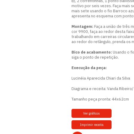
B), 2 correntinhas, 1 ponto baixíss
motivo por seis vezes. Faça mais 
mais sete usando o fio Barroco azu
apresenta no esquema com pontos
Montagem:
Faça a união de três 
cor 9900, faça ao redor desta faix
trabalhando em carreiras circular
ao redor do retângulo, prenda os 
Bico de acabamento:
Usando o fio
siga o ponto de repetição.
Execução da peça:
Lucinéia Aparecida Chiari da Silva
Diagrama e receita: Vanda Ribeiro/ 
Tamanho peça pronta: 44x62cm
Ver gráficos
Imprimir receita