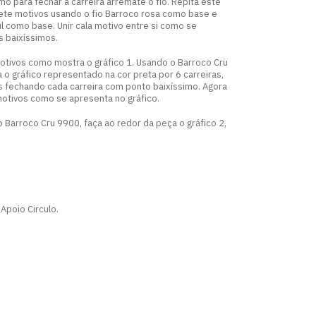
imo para fechar a carreira arremate o fio. Repita este
sete motivos usando o fio Barroco rosa como base e
l como base. Unir cala motivo entre si como se
 baixíssimos.
motivos como mostra o gráfico 1. Usando o Barroco Cru
a o gráfico representado na cor preta por 6 carreiras,
es fechando cada carreira com ponto baixíssimo. Agora
motivos como se apresenta no gráfico.
 Barroco Cru 9900, faça ao redor da peça o gráfico 2,
Apoio Circulo.