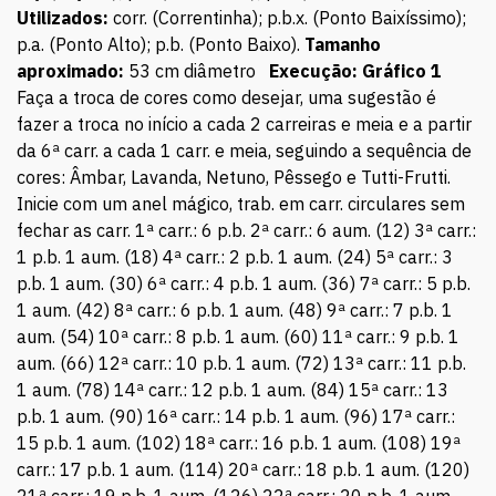
Utilizados:
corr. (Correntinha); p.b.x. (Ponto Baixíssimo);
p.a. (Ponto Alto); p.b. (Ponto Baixo).
Tamanho
aproximado:
53 cm diâmetro
Execução:
Gráfico 1
Faça a troca de cores como desejar, uma sugestão é
fazer a troca no início a cada 2 carreiras e meia e a partir
da 6ª carr. a cada 1 carr. e meia, seguindo a sequência de
cores: Âmbar, Lavanda, Netuno, Pêssego e Tutti-Frutti.
Inicie com um anel mágico, trab. em carr. circulares sem
fechar as carr. 1ª carr.: 6 p.b. 2ª carr.: 6 aum. (12) 3ª carr.:
1 p.b. 1 aum. (18) 4ª carr.: 2 p.b. 1 aum. (24) 5ª carr.: 3
p.b. 1 aum. (30) 6ª carr.: 4 p.b. 1 aum. (36) 7ª carr.: 5 p.b.
1 aum. (42) 8ª carr.: 6 p.b. 1 aum. (48) 9ª carr.: 7 p.b. 1
aum. (54) 10ª carr.: 8 p.b. 1 aum. (60) 11ª carr.: 9 p.b. 1
aum. (66) 12ª carr.: 10 p.b. 1 aum. (72) 13ª carr.: 11 p.b.
1 aum. (78) 14ª carr.: 12 p.b. 1 aum. (84) 15ª carr.: 13
p.b. 1 aum. (90) 16ª carr.: 14 p.b. 1 aum. (96) 17ª carr.:
15 p.b. 1 aum. (102) 18ª carr.: 16 p.b. 1 aum. (108) 19ª
carr.: 17 p.b. 1 aum. (114) 20ª carr.: 18 p.b. 1 aum. (120)
21ª carr.: 19 p.b. 1 aum. (126) 22ª carr.: 20 p.b. 1 aum.