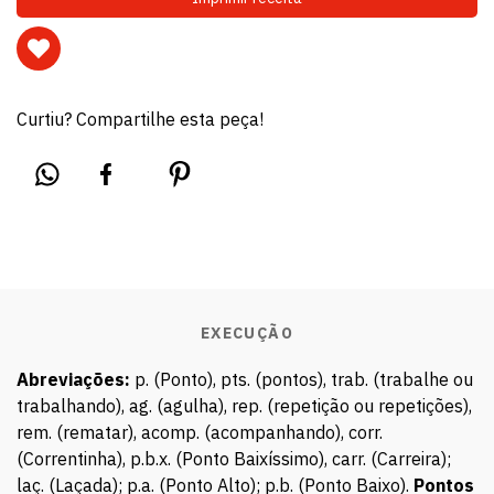
Curtiu? Compartilhe esta peça!
EXECUÇÃO
Abreviações:
p. (Ponto), pts. (pontos), trab. (trabalhe ou
trabalhando), ag. (agulha), rep. (repetição ou repetições),
rem. (rematar), acomp. (acompanhando), corr.
(Correntinha), p.b.x. (Ponto Baixíssimo), carr. (Carreira);
laç. (Laçada); p.a. (Ponto Alto); p.b. (Ponto Baixo).
Pontos