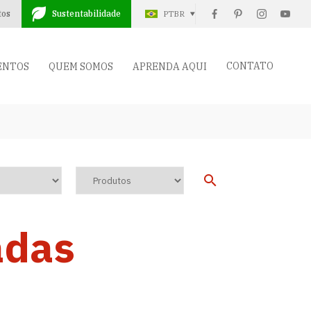
tos
Sustentabilidade
PTBR
CONTATO
ENTOS
QUEM SOMOS
APRENDA AQUI
adas