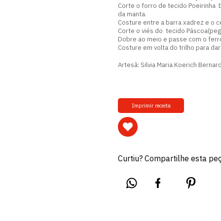
Corte o forro de tecido Poeirinh
da manta.
Costure entre a barra xadrez e o c
Corte o viés do tecido Páscoa(pe
Dobre ao meio e passe com o ferr
Costure em volta do trilho para d
Artesã: Silvia Maria Koerich Bernard
Imprimir receita
Curtiu? Compartilhe esta pe