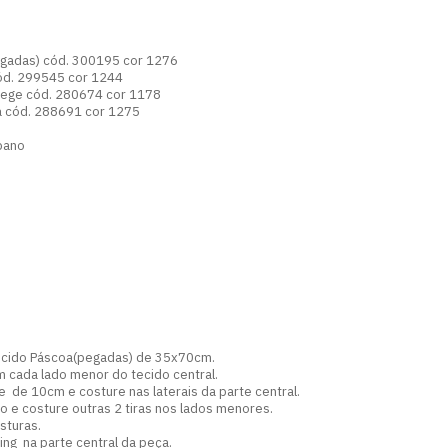
egadas) cód. 300195 cor 1276
cód. 299545 cor 1244
 bege cód. 280674 cor 1178
oa cód. 288691 cor 1275
pano
tecido Páscoa(pegadas) de 35x70cm.
m cada lado menor do tecido central.
e de 10cm e costure nas laterais da parte central.
o e costure outras 2 tiras nos lados menores.
sturas.
ting na parte central da peça.