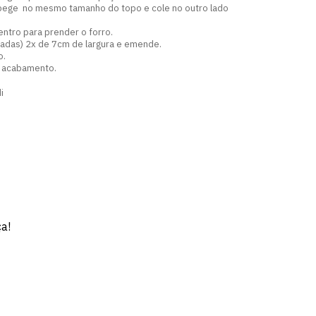
a bege no mesmo tamanho do topo e cole no outro lado
entro para prender o forro.
gadas) 2x de 7cm de largura e emende.
o.
ar acabamento.
i
ça!