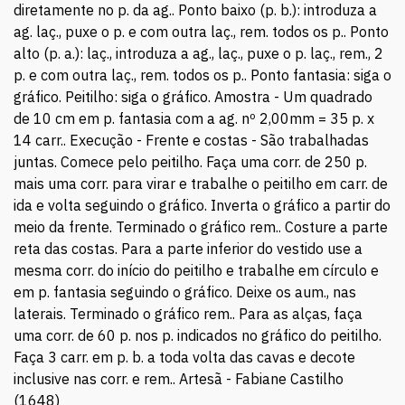
diretamente no p. da ag.. Ponto baixo (p. b.): introduza a
ag. laç., puxe o p. e com outra laç., rem. todos os p.. Ponto
alto (p. a.): laç., introduza a ag., laç., puxe o p. laç., rem., 2
p. e com outra laç., rem. todos os p.. Ponto fantasia: siga o
gráfico. Peitilho: siga o gráfico. Amostra - Um quadrado
de 10 cm em p. fantasia com a ag. nº 2,00mm = 35 p. x
14 carr.. Execução - Frente e costas - São trabalhadas
juntas. Comece pelo peitilho. Faça uma corr. de 250 p.
mais uma corr. para virar e trabalhe o peitilho em carr. de
ida e volta seguindo o gráfico. Inverta o gráfico a partir do
meio da frente. Terminado o gráfico rem.. Costure a parte
reta das costas. Para a parte inferior do vestido use a
mesma corr. do início do peitilho e trabalhe em círculo e
em p. fantasia seguindo o gráfico. Deixe os aum., nas
laterais. Terminado o gráfico rem.. Para as alças, faça
uma corr. de 60 p. nos p. indicados no gráfico do peitilho.
Faça 3 carr. em p. b. a toda volta das cavas e decote
inclusive nas corr. e rem.. Artesã - Fabiane Castilho
(1648)