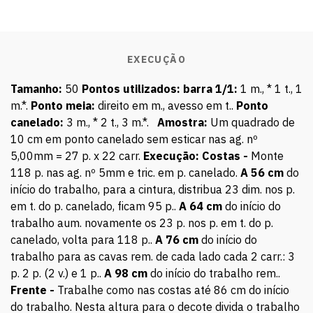
EXECUÇÃO
Tamanho:
50
Pontos utilizados:
barra 1/1:
1 m., * 1 t., 1
m.*.
Ponto meia:
direito em m., avesso em t..
Ponto
canelado:
3 m., * 2 t., 3 m.*.
Amostra:
Um quadrado de
10 cm em ponto canelado sem esticar nas ag. nº
5,00mm = 27 p. x 22 carr.
Execução:
Costas -
Monte
118 p. nas ag. nº 5mm e tric. em p. canelado.
A 56 cm
do
início do trabalho, para a cintura, distribua 23 dim. nos p.
em t. do p. canelado, ficam 95 p..
A 64 cm
do início do
trabalho aum. novamente os 23 p. nos p. em t. do p.
canelado, volta para 118 p..
A 76 cm
do início do
trabalho para as cavas rem. de cada lado cada 2 carr.: 3
p. 2 p. (2 v.) e 1 p..
A 98 cm
do início do trabalho rem..
Frente -
Trabalhe como nas costas até 86 cm do início
do trabalho. Nesta altura para o decote divida o trabalho