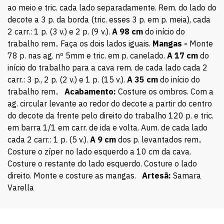
ao meio e tric. cada lado separadamente. Rem. do lado do
decote a 3 p. da borda (tric. esses 3 p. em p. meia), cada
2 carr.: 1 p. (3 v.) e 2 p. (9 v.).
A 98 cm
do início do
trabalho rem.. Faça os dois lados iguais.
Mangas -
Monte
78 p. nas ag. nº 5mm e tric. em p. canelado.
A 17 cm
do
início do trabalho para a cava rem. de cada lado cada 2
carr.: 3 p., 2 p. (2 v.) e 1 p. (15 v.).
A 35 cm
do início do
trabalho rem..
Acabamento:
Costure os ombros. Com a
ag. circular levante ao redor do decote a partir do centro
do decote da frente pelo direito do trabalho 120 p. e tric.
em barra 1/1 em carr. de ida e volta. Aum. de cada lado
cada 2 carr.: 1 p. (5 v.).
A 9 cm
dos p. levantados rem..
Costure o zíper no lado esquerdo a 10 cm da cava.
Costure o restante do lado esquerdo. Costure o lado
direito. Monte e costure as mangas.
Artesã:
Samara
Varella