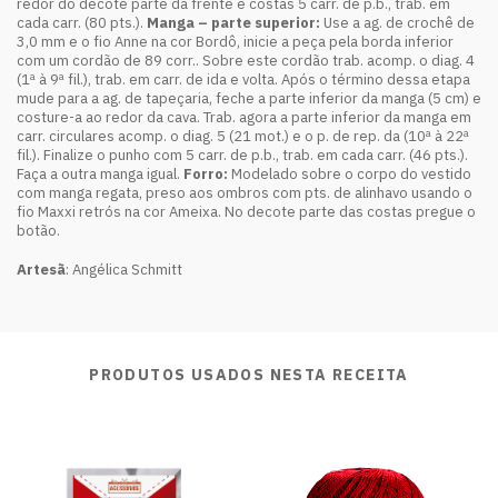
redor do decote parte da frente e costas 5 carr. de p.b., trab. em
cada carr. (80 pts.).
Manga – parte superior:
Use a ag. de crochê de
3,0 mm e o fio Anne na cor Bordô, inicie a peça pela borda inferior
com um cordão de 89 corr.. Sobre este cordão trab. acomp. o diag. 4
(1ª à 9ª fil.), trab. em carr. de ida e volta. Após o término dessa etapa
mude para a ag. de tapeçaria, feche a parte inferior da manga (5 cm) e
costure-a ao redor da cava. Trab. agora a parte inferior da manga em
carr. circulares acomp. o diag. 5 (21 mot.) e o p. de rep. da (10ª à 22ª
fil.). Finalize o punho com 5 carr. de p.b., trab. em cada carr. (46 pts.).
Faça a outra manga igual.
Forro:
Modelado sobre o corpo do vestido
com manga regata, preso aos ombros com pts. de alinhavo usando o
fio Maxxi retrós na cor Ameixa. No decote parte das costas pregue o
botão.
Artesã
: Angélica Schmitt
PRODUTOS USADOS NESTA RECEITA