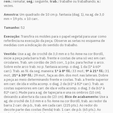
rem.:
rematar,
seg.:
seguinte,
trab.:
trabalhe ou trabalhando,
v.:
vezes.
Amostra:
Um quadrado de 10 cm p. fantasia (diag. 1), na ag. de 3,0
mm = 19 pts. x 10 carr..
Tamanho:
52
Execução:
Transfira os moldes para o papel vegetal para usar como
referência na execução da peça. Observe as setas no esquema de
medidas com a indicação do sentido do trabalho.
Vestido:
Use a ag. de crochê de 3,0 mm e o fio Anne na cor Bordô,
inicie a peça pela barra trab. frente e costas de uma só vez em carr.
circulares. Trab. um cordão de 265 corr., 1 p.bx. para fechar o arco.
Sobre este arco trab. no p. fantasia acomp. o diag. 1 da (1ª à 60ª
carr.). Trab. as fil. da seg. maneira:
1ª à 8ª fil.:
33 mot.;
9ª à 21ª fil.:
31
mot.;
21ª à 30ª fil.:
29 mot., faça as dim. dos mot. nas laterais. Dobre
a peça ao meio determinando frente e costas. Trab. a frente superior
em carr. de ida e volta acomp. o diag. 2 da (61ª à 82ª carr.). Trab. as
costas superiores em carr. de ida e volta acomp. o diag. 3 da (61ª à
82ª carr.). Mude para a ag. de tapeçaria e una os ombros (10 cm),
deixando a abertura da cava de (23 cm).
Bico de acabamento:
Use a
ag. de crochê de 3,0 mm e o fio Anne na cor Bordô, trab. ao redor da
barra 2 carr. de p.b., trab. em cada carr. (225 pts.). Ao redor do
decote parte das costas (fenda) trab. 1 carr. de p.b. (65 pts.). Ao