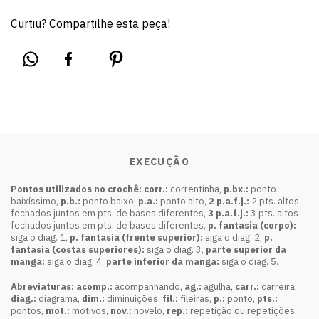
Curtiu? Compartilhe esta peça!
EXECUÇÃO
Pontos utilizados no crochê:
corr.:
correntinha,
p.bx.:
ponto
baixíssimo,
p.b.:
ponto baixo,
p.a.:
ponto alto,
2 p.a.f.j.:
2 pts. altos
fechados juntos em pts. de bases diferentes,
3 p.a.f.j.:
3 pts. altos
fechados juntos em pts. de bases diferentes,
p. fantasia (corpo):
siga o diag. 1,
p. fantasia (frente superior):
siga o diag. 2,
p.
fantasia (costas superiores):
siga o diag. 3,
parte superior da
manga:
siga o diag. 4,
parte inferior da manga:
siga o diag. 5.
Abreviaturas: acomp.:
acompanhando,
ag.:
agulha,
carr.:
carreira,
diag.:
diagrama,
dim.:
diminuições,
fil.:
fileiras,
p.:
ponto,
pts.:
pontos,
mot.:
motivos,
nov.:
novelo,
rep.:
repetição ou repetições,