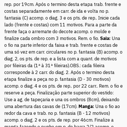
rep. por 19cm. Após o termino desta etapa trab. frente e
costas separadamente em carr. de ida e volta no p.
fantasia (C) acomp. o diag. 3 e os pts. de rep.. Inicie cada
lado (frente e costas) com 11 motivos. Para a parte da
frente faça o arremate do decote acomp. o molde e
finalize cada ombro com 3 motivos. Rem. o fio.
Saia:
Una
o fio na parte inferior da faixa e trab. frente e costas de
uma só vez em carr. circulares no p. fantasia (B) acomp. o
diag. 2, os pts. de rep. e a lista com a quant. de motivos
por fileiras da (1ª à 31ª fileiras).OBS.: cada fileira
corresponde à 2 carr. do diag. 2. Após o termino desta
etapa finalize a peça no p. fantasia (D - 30 motivos)
acomp. o diag. 4 e os pts. de rep.. por 22 carr.. Rem. o fio e
reserve a peça. Finalização parte superior do vestido:
Use a ag. de tapeçaria e una os ombros (8cm), deixando
uma abertura das cavas de (17cm).
Manga:
Una o fio ao
redor da cava e trab. no p. fantasia (B - 12 motivos)
acomp. o diag. 2 e os pts. de rep. por 46cm. Finalize a
manga fazendo o punho em p. de barra 2/2 acomp. o