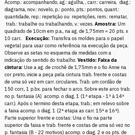
Acomp.: acompanhando, ag.: agulha, , carr.: carreira, diag.:
diagrama, nov.: novelo, p.: ponto, pts.: pontos, quant.:
quantidade, rep.: repetição ou repetições, rem.: rematar,
trab.: trabalhe ou trabalhando, v.: vezes.
Amostra:
Um
quadrado de 10cm em p.a., na ag. de 1,75mm = 20 pts. x
10 carr..
Execução:
Transfira os moldes para o papel
vegetal para usar como referência na execução da peça.
Observe as setas no esquema de medidas com a
indicação do sentido do trabalho.
Vestido:
Faixa da
cintura:
Use a ag. de crochê de 1,75mm e o fio Anne na
cor preto, inicie a peça pela cintura trab. frente e costas
de uma só vez em carr. circulares. Trab. um cordão de
150 corr., 1 p.bx. para fechar o arco. Sobre este arco trab.
no p. fantasia (A) acomp. o diag. 1 (1ª etapa - 1ª à 14ª
carr.). Após o termino desta etapa, trab.; em relevo sobre
a faixa acomp. o diag. 1 (2ª etapa as carr. 15ª e 16ª).
Parte superior frente e costas: Una o fio na parte
superior da faixa e trab. frente e costas de uma só vez no
p. fantasia (B - 22 motivos) acomp. o diag. 2 e os pts. de