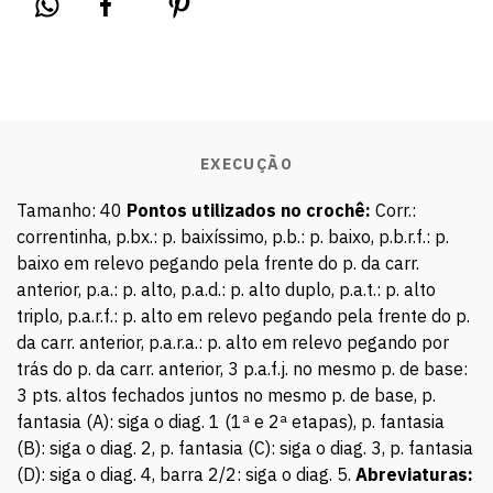
EXECUÇÃO
Tamanho: 40
Pontos utilizados no crochê:
Corr.:
correntinha, p.bx.: p. baixíssimo, p.b.: p. baixo, p.b.r.f.: p.
baixo em relevo pegando pela frente do p. da carr.
anterior, p.a.: p. alto, p.a.d.: p. alto duplo, p.a.t.: p. alto
triplo, p.a.r.f.: p. alto em relevo pegando pela frente do p.
da carr. anterior, p.a.r.a.: p. alto em relevo pegando por
trás do p. da carr. anterior, 3 p.a.f.j. no mesmo p. de base:
3 pts. altos fechados juntos no mesmo p. de base, p.
fantasia (A): siga o diag. 1 (1ª e 2ª etapas), p. fantasia
(B): siga o diag. 2, p. fantasia (C): siga o diag. 3, p. fantasia
(D): siga o diag. 4, barra 2/2: siga o diag. 5.
Abreviaturas: