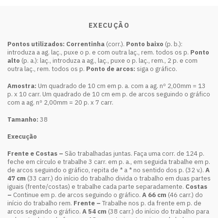
EXECUÇÃO
Pontos utilizados: Correntinha
(corr.).
Ponto baixo
(p. b.):
introduza a ag. laç., puxe o p. e com outra laç., rem. todos os p.
Ponto
alto
(p. a.): laç., introduza a ag., laç., puxe o p. laç., rem., 2 p. e com
outra laç., rem. todos os p.
Ponto de arcos:
siga o gráfico.
Amostra:
Um quadrado de 10 cm em p. a. com a ag. nº 2,00mm = 13
p. x 10 carr. Um quadrado de 10 cm em p. de arcos seguindo o gráfico
com a ag. nº 2,00mm = 20 p. x 7 carr.
Tamanho:
38
Execução
Frente e Costas –
São trabalhadas juntas. Faça uma corr. de 124 p.
feche em círculo e trabalhe 3 carr. em p. a., em seguida trabalhe em p.
de arcos seguindo o gráfico, repita de * a * no sentido dos p. (32 v.).
A
47 cm
(33 carr.) do início do trabalho divida o trabalho em duas partes
iguais (frente/costas) e trabalhe cada parte separadamente.
Costas
–
Continue em p. de arcos seguindo o gráfico.
A 66 cm
(46 carr.) do
início do trabalho rem.
Frente –
Trabalhe nos p. da frente em p. de
arcos seguindo o gráfico.
A 54 cm
(38 carr.) do início do trabalho para