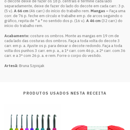
o decote deixe de fazer os 18 p. centrais e termine cada lado
separadamente, deixe de fazer do lado do decote em cada carr.: 3 p.
(5 v.).
A 66 cm
(46 carr.) do início do trabalho rem.
Mangas –
Faça uma
corr. de 76 p. feche em círculo e trabalhe em p. de arcos seguindo o
gráfico, repita de * a * no sentido dos p. (16 v.).
A 46 cm
(32 carr.) do
início do trabalho rem.
Acabamento:
costure os ombros. Monte as mangas em 19 cm de
cada lado das costuras dos ombros. Faça a toda volta do decote 3
carr. em p. a. Ajuste os p. para deixar o decote redondo. Faça a toda
volta dos punhos 3 carr. em p. a., a 1ª carr. com 46 p., a 2ª carr. com 36
carr. e a 3ª com 26 p. a. e rem. Forre o corpo do vestido.
Artesã
:
Bruna Szpisjak
PRODUTOS USADOS NESTA RECEITA