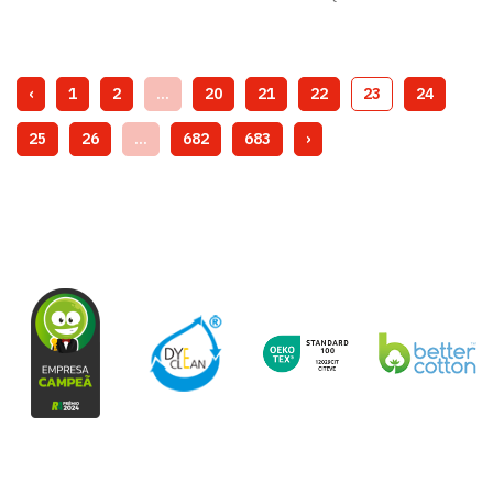
‹
1
2
...
20
21
22
23
24
25
26
...
682
683
›