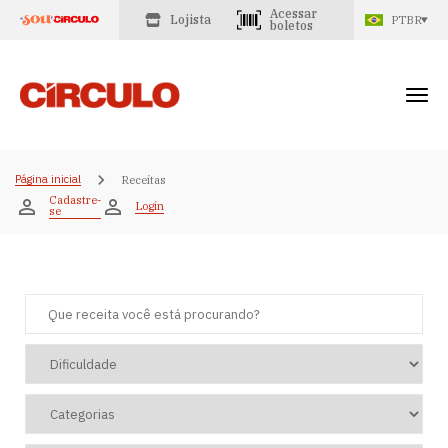
Acessar
Lojista
PTBR
boletos
Página inicial
Receitas
Cadastre-
Login
se