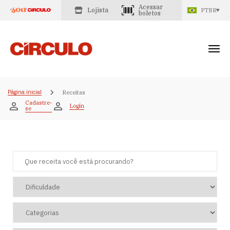
Acessar
Lojista
PTBR
boletos
Página inicial
Receitas
Cadastre-
Login
se