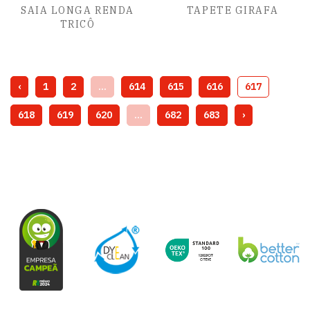
SAIA LONGA RENDA
TAPETE GIRAFA
TRICÔ
‹
1
2
...
614
615
616
617
618
619
620
...
682
683
›