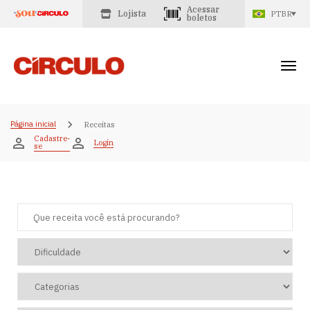
Acessar
Lojista
PTBR
boletos
Página inicial
Receitas
Cadastre-
Login
se