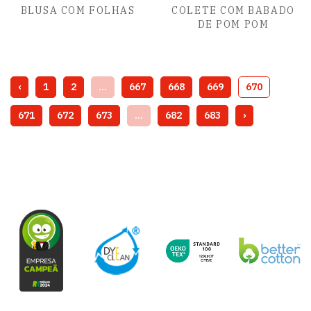
BLUSA COM FOLHAS
COLETE COM BABADO
DE POM POM
‹
1
2
...
667
668
669
670
671
672
673
...
682
683
›