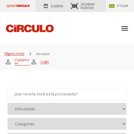
Acessar
Lojista
PTBR
boletos
Página inicial
Receitas
Cadastre-
Login
se