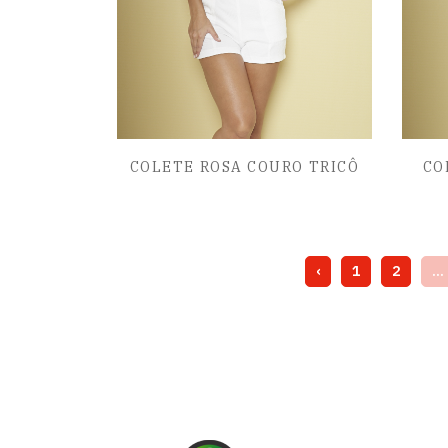
COLETE ROSA COURO TRICÔ
CO
‹
1
2
...