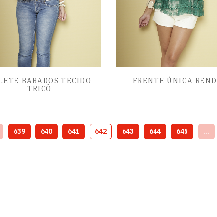
LETE BABADOS TECIDO
FRENTE ÚNICA REN
TRICÔ
639
640
641
642
643
644
645
...