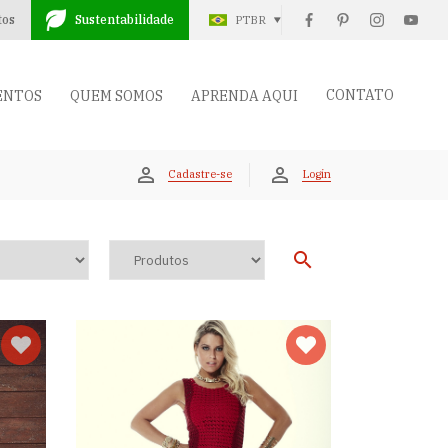
tos
Sustentabilidade
PTBR
CONTATO
ENTOS
QUEM SOMOS
APRENDA AQUI
Cadastre-se
Login