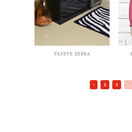
TAPETE ZEBRA
‹
1
2
...