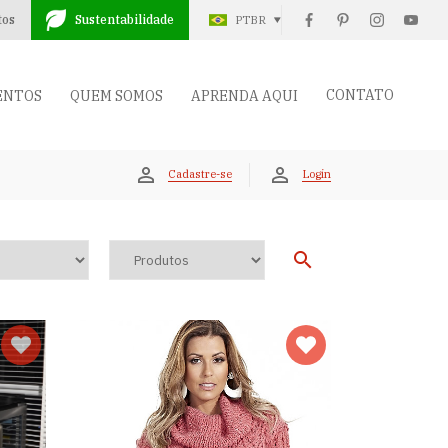
tos
Sustentabilidade
PTBR
CONTATO
ENTOS
QUEM SOMOS
APRENDA AQUI
Cadastre-se
Login