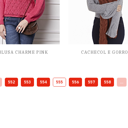
BLUSA CHARME PINK
CACHECOL E GORR
552
553
554
555
556
557
558
...