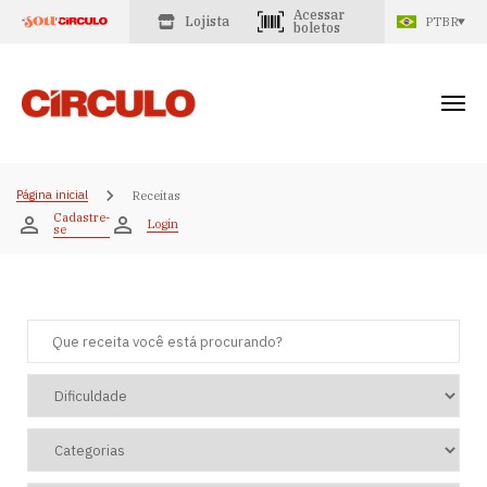
Acessar
Lojista
PTBR
boletos
Página inicial
Receitas
Cadastre-
Login
se