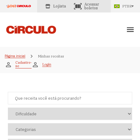
Acessar
Lojista
PTBR
boletos
Página inicial
Minhas receitas
Cadastre-
Login
se