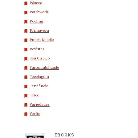
Páscoa
Patchwork
Pooling
Primavera
Punch Needle
Revistas
Sou Círculo
Sustentabilidade
Tecelagem
Tendência
Tricô
Variedades
Verão
EBOOKS