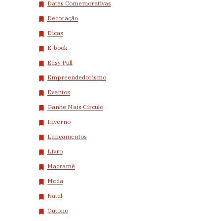
Datas Comemorativas
Decoração
Dicas
E-book
Easy Pull
Empreendedorismo
Eventos
Ganhe Mais Círculo
Inverno
Lançamentos
Livro
Macramê
Moda
Natal
Outono