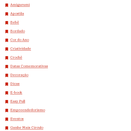
Amigurumi
Apostila
Bebê
Bordado
Cor do Ano
Criatividade
Crochê
Datas Comemorativas
Decoração
Dicas
E-book
Easy Pull
Empreendedorismo
Eventos
Ganhe Mais Círculo