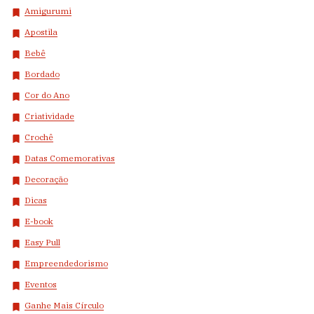
Amigurumi
Apostila
Bebê
Bordado
Cor do Ano
Criatividade
Crochê
Datas Comemorativas
Decoração
Dicas
E-book
Easy Pull
Empreendedorismo
Eventos
Ganhe Mais Círculo