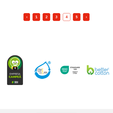
‹
1
2
3
4
5
›