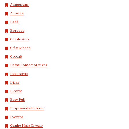
Amigurumi
Apostila
Bebê
Bordado
Cor do Ano
Criatividade
Crochê
Datas Comemorativas
Decoração
Dicas
E-book
Easy Pull
Empreendedorismo
Eventos
Ganhe Mais Círculo