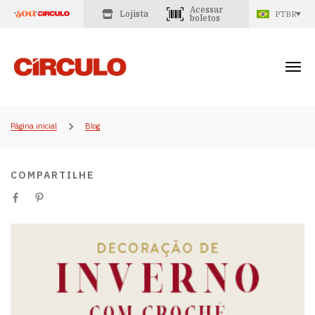
Acessar
Lojista
PTBR
boletos
Página inicial
Blog
COMPARTILHE