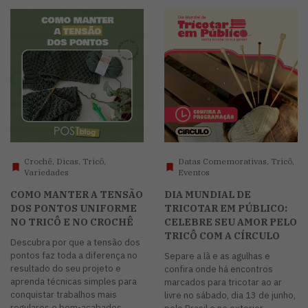
Crochê, Dicas, Tricô,
Datas Comemorativas, Tricô,
Variedades
Eventos
COMO MANTER A TENSÃO
DIA MUNDIAL DE
DOS PONTOS UNIFORME
TRICOTAR EM PÚBLICO:
NO TRICÔ E NO CROCHÊ
CELEBRE SEU AMOR PELO
TRICÔ COM A CÍRCULO
Descubra por que a tensão dos
pontos faz toda a diferença no
Separe a lã e as agulhas e
resultado do seu projeto e
confira onde há encontros
aprenda técnicas simples para
marcados para tricotar ao ar
conquistar trabalhos mais
livre no sábado, dia 13 de junho,
regulares e bem-acabados.