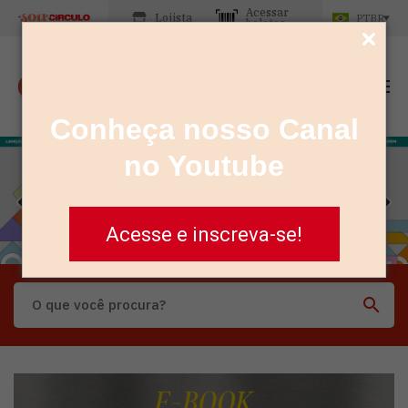
Acessar
Lojista
PTBR
boletos
Conheça nosso Canal
no Youtube
Acesse e inscreva-se!