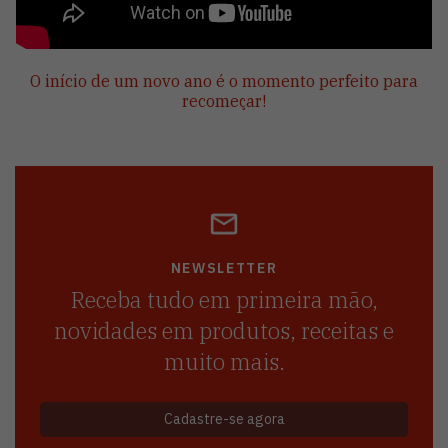
O início de um novo ano é o momento perfeito para
recomeçar!
NEWSLETTER
Receba tudo em primeira mão,
novidades em produtos, receitas e
muito mais.
Cadastre-se agora