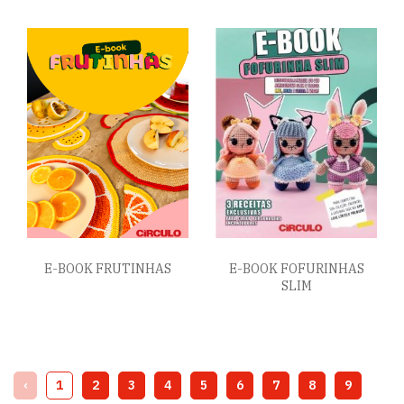
E-BOOK FRUTINHAS
E-BOOK FOFURINHAS
SLIM
‹
1
2
3
4
5
6
7
8
9