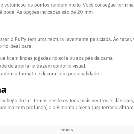
ito volumoso, os pontos rendem muito. Você consegue termi
cê pode! As opções indicadas são de 20 mm.
a
er, o Puffy tem uma textura levemente peluciada. Ao tecer,
 fio ideal para:
ue ficam lindas jogadas no sofá ou aos pés da cama.
de de apertar e trazem conforto visual.
 mantém o formato e decora com personalidade.
ma
onchego do lar. Temos desde os tons mais neutros e clássicos
(um marrom profundo) e o Pimenta Caiena (um terroso vibrante)