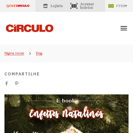
Acessar
Lojista
PTBR
boletos
Página inicial
Blog
COMPARTILHE