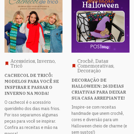
Acessórios, Inverno,
Crochê, Datas
Tricô
Comemorativas,
Decoração
CACHECOL DE TRICÔ:
DECORAÇÃO DE
MODELOS PARA VOCÊ SE
HALLOWEEN: 26 IDEIAS
INSPIRAR E PASSAR O
CRIATIVAS PARA DEIXAR
INVERNO NA MODA!
SUA CASA ARREPIANTE!
O cachecol é o acessório
Inspire-se com receitas
queridinho dos dias mais frios.
handmade que unem crochê,
Por isso separamos algumas
cores e diversão para um
peças para você se inspirar.
Halloween cheio de charme (e
Confira as receitas e mão na
sem sustos!)
massa!