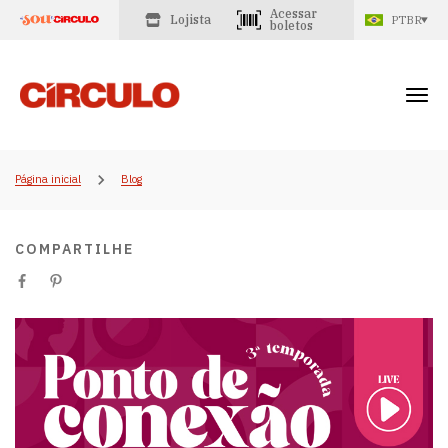
Acessar
Lojista
PTBR
boletos
Página inicial
Blog
COMPARTILHE