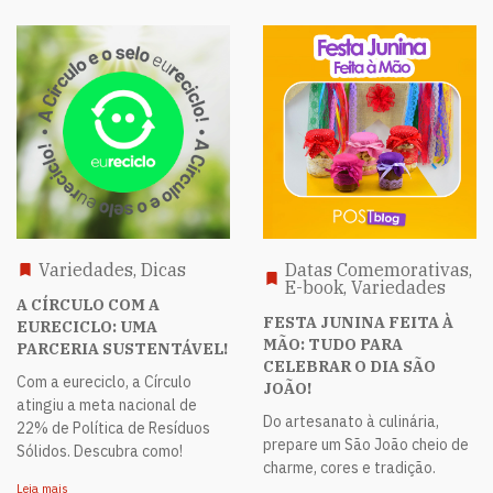
Variedades, Dicas
Datas Comemorativas,
E-book, Variedades
A CÍRCULO COM A
FESTA JUNINA FEITA À
EURECICLO: UMA
MÃO: TUDO PARA
PARCERIA SUSTENTÁVEL!
CELEBRAR O DIA SÃO
Com a eureciclo, a Círculo
JOÃO!
atingiu a meta nacional de
Do artesanato à culinária,
22% de Política de Resíduos
prepare um São João cheio de
Sólidos. Descubra como!
charme, cores e tradição.
Leia mais