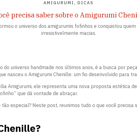
AMIGURUMI, DICAS
ocê precisa saber sobre o Amigurumi Chenil
formou o universo dos amigurumis fofinhos e conquistou quem
irresistivelmente macias.
ão do universo handmade nos últimos anos, é a busca por peç
ue nasceu o Amigurumi Chenille: um fio desenvolvido para tran
ília Amigurumi, ele representa uma nova proposta estética d
fofinho” que dá vontade de abraçar.
tão especial? Neste post, reunimos tudo o que você precisa sa
Chenille?