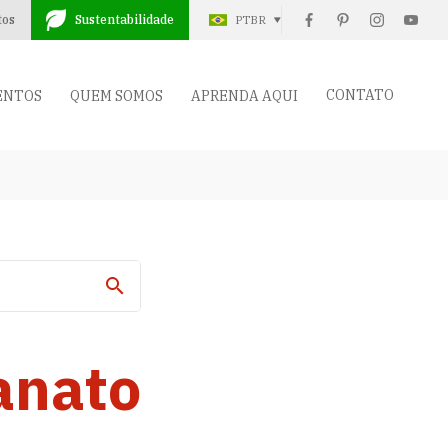
tos
Sustentabilidade
PTBR
CONTATO
ENTOS
QUEM SOMOS
APRENDA AQUI
anato