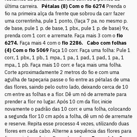
última carreira.
Pétalas (8)
Com o fio 6274
Prenda o
fio na primeira alça da frente que sobrou da carr fazer
uma correntinha, pule 1 ponto, (faça 7 pa. no mesmo p.
de base, pule 1 p. de base, 1 pbx., pule 1 p. de base) 9x,
prenda com 1 corr. e arremate. Faça mais 3 com o
fio
6274.
Faça mais 4 com o
fio 2286.
Cabo com folhas
(4)
Com o fio 5069
Faça 10 corr. Faça uma folha: Pule 1
corr., 1 pbx., 1 pb., 1 mpa., 1 pa., 1 pad., 1 pad., 1 pa., 1
mpa., 1 pb. Faça mais 10 corr. e faça mais uma folha.
Corte aproximadamente 2 metros do fio e com uma
agulha de tapeçaria passe o fio entre as pétalas de uma
das flores, saindo pelo outro lado, deixando cerca de 10
cm entre as folhas e a flor. Dê um nó de arremate para
prender a flor no lugar. Após 10 cm da flor, inicie
novamente o padrão das 10 corr. e uma folha, colocando
a segunda flor 10 cm após a folha, dê um nó de arremate
e reserve. Repita esse processo 4 vezes, utilizando duas
flores em cada cabo. Alterne a sequência das flores para