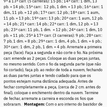
9ª à 13ª carr. (5 carreiras): 15 pb.; 14ª carr.: 1 dim., 13
pb. = 14 pb.; 15ª carr.: 12 pb., 1 dim. = 13 pb.; 16ª carr.: 1
dim., 11 pb. = 12 pb.; 17ª carr.: 12 pb.; 18ª carr.: 1 aum.,
11 pb. = 13 pb.; 19ª carr.: 13 pb.; 20ª carr.: 1 aum., 12 pb.
= 14 pb.; 21ª carr.: 14 pb.; 22ª carr.: 1 dim., 12 pb. = 13
pb.; 23ª carr.: 11 pb., 1 dim. = 12 pb.; 24ª carr.: 1 dim., 10
pb. = 11 pb.; 25ª à 17ª carr. (3 carreiras): 9 pb.; 28ª carr.:
7 pb, 1 dim. = 8 pb.; 29ª carr.: 1 dim., 4 pb., 1 dim. = 6 pb.;
30ª carr.: 1 dim., 2 pb., 1 dim. = 4 pb. Arremate a primeira
peça (face). Faça a segunda e não corte o fio. Na próxima
carr. emende as 2 peças. Coloque as duas peças juntas,
no mesmo sentido. Com o fio da segunda parte (que não
foi cortado), faça pb. ao redor de toda a nuvem, fechando
as duas partes juntas e tendo cuidado para que os
pontos estejam numa distância adequada. Antes de
fechar completamente a peça, (cerca de 2 cm. antes do
final), coloque o enchimento dentro da nuvem. Termine
de fechar, arremate a carreira e esconda os fios que
sobraram.
Montagem:
Com o aro interno do bastidor de