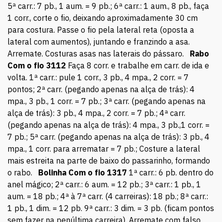
5ª carr.: 7 pb., 1 aum. = 9 pb.; 6ª carr.: 1 aum., 8 pb., faça
1 corr., corte o fio, deixando aproximadamente 30 cm
para costura. Passe o fio pela lateral reta (oposta a
lateral com aumentos), juntando e franzindo a asa.
Arremate. Costuras asas nas laterais do pássaro.
Rabo
Com o fio 3112
Faça 8 corr. e trabalhe em carr. de ida e
volta. 1ª carr.: pule 1 corr., 3 pb., 4 mpa., 2 corr. = 7
pontos; 2ª carr. (pegando apenas na alça de trás): 4
mpa., 3 pb., 1 corr. = 7 pb.; 3ª carr. (pegando apenas na
alça de trás): 3 pb., 4 mpa., 2 corr. = 7 pb.; 4ª carr.
(pegando apenas na alça de trás): 4 mpa., 3 pb.,1 corr. =
7 pb.; 5ª carr. (pegando apenas na alça de trás): 3 pb., 4
mpa., 1 corr. para arrematar = 7 pb.; Costure a lateral
mais estreita na parte de baixo do passarinho, formando
o rabo.
Bolinha
Com o fio 1317
1ª carr.: 6 pb. dentro do
anel mágico; 2ª carr.: 6 aum. = 12 pb.; 3ª carr.: 1 pb., 1
aum. = 18 pb.; 4ª à 7ª carr. (4 carreiras): 18 pb.; 8ª carr.:
1 pb., 1 dim. = 12 pb. 9ª carr.: 3 dim. = 3 pb. (ficam pontos
sem fazer na penúltima carreira). Arremate com falso