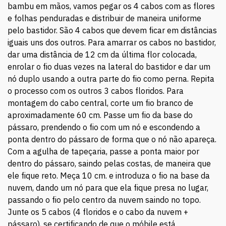
bambu em mãos, vamos pegar os 4 cabos com as flores
e folhas penduradas e distribuir de maneira uniforme
pelo bastidor. São 4 cabos que devem ficar em distâncias
iguais uns dos outros. Para amarrar os cabos no bastidor,
dar uma distância de 12 cm da última flor colocada,
enrolar o fio duas vezes na lateral do bastidor e dar um
nó duplo usando a outra parte do fio como perna. Repita
o processo com os outros 3 cabos floridos. Para
montagem do cabo central, corte um fio branco de
aproximadamente 60 cm. Passe um fio da base do
pássaro, prendendo o fio com um nó e escondendo a
ponta dentro do pássaro de forma que o nó não apareça.
Com a agulha de tapeçaria, passe a ponta maior por
dentro do pássaro, saindo pelas costas, de maneira que
ele fique reto. Meça 10 cm. e introduza o fio na base da
nuvem, dando um nó para que ela fique presa no lugar,
passando o fio pelo centro da nuvem saindo no topo.
Junte os 5 cabos (4 floridos e o cabo da nuvem +
pássaro), se certificando de que o móbile está