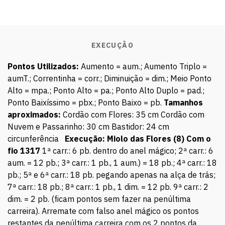
EXECUÇÃO
Pontos Utilizados:
Aumento = aum.; Aumento Triplo =
aumT.; Correntinha = corr.; Diminuição = dim.; Meio Ponto
Alto = mpa.; Ponto Alto = pa.; Ponto Alto Duplo = pad.;
Ponto Baixíssimo = pbx.; Ponto Baixo = pb.
Tamanhos
aproximados:
Cordão com Flores: 35 cm Cordão com
Nuvem e Passarinho: 30 cm Bastidor: 24 cm
circunferência
Execução:
Miolo das Flores (8)
Com o
fio 1317
1ª carr.: 6 pb. dentro do anel mágico; 2ª carr.: 6
aum. = 12 pb.; 3ª carr.: 1 pb., 1 aum.) = 18 pb.; 4ª carr.: 18
pb.; 5ª e 6ª carr.: 18 pb. pegando apenas na alça de trás;
7ª carr.: 18 pb.; 8ª carr.: 1 pb., 1 dim. = 12 pb. 9ª carr.: 2
dim. = 2 pb. (ficam pontos sem fazer na penúltima
carreira). Arremate com falso anel mágico os pontos
restantes da penúltima carreira com os 2 pontos da