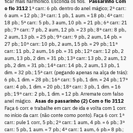
ficar mais harmônico. Esconda os fios.
Passarinho
Com
o fio 3112
1ª carr.: 6 pb. dentro do anel mágico; 2ª carr.:
6 aum. = 12 pb.; 3ª carr.: 1 pb., 1 aum. = 18 pb.; 4ª carr.:
18 pb.; 5ª carr.: 5 pb., 3 aum., 10 pb. = 21 pb.; 6ª carr.: 21
pb.; 7ª carr.: 7 pb., 2 aum., 12 pb. = 23 pb.; 8ª carr.: 8 pb.,
2 aum., 13 pb. = 25 pb.; 9ª carr.: 9 pb., 2 aum., 14 pb. =
27 pb.; 10ª carr.: 10 pb., 2 aum., 15 pb. = 29 pb.; 11ª
carr.: 11 pb., 2 aum., 16 pb. = 31 pb.; 12ª carr.: 12 pb., 2
aum., 13 pb., 2 dim. = 31 pb.; 13ª carr.: 13 pb., 2 aum., 12
pb., 2 dim. = 31 pb.; 14ª carr.: 14 pb., 2 aum., 13 pb., 1
dim. = 32 pb.; 15ª carr. (pegando apenas na alça de trás):
6 pb., 1 dim. = 28 pb.; 16ª carr.: 5 pb., 1 dim. = 24 pb.; 17ª
carr.: 4 pb., 1 dim. = 20 pb.; 18ª carr.: 3 pb., 1 dim. = 16
pb.; 19ª carr.: 2 pb., 1 dim. = 12 pb. Arremate com falso
anel mágico.
Asas do passarinho (2)
Com o fio 3112
Faça 6 corr. e trabalhe em carr. de ida e volta com 1 corr.
no início da carr. (não conte como ponto). Faça 6 corr. 1ª
carr.: pule 1 corr., 5 pb.; 2ª carr.: 1 aum., 4 pb. = 6 pb.; 3ª
carr.: 5 pb., 1 aum. = 7 pb.; 4ª carr.: 1 aum., 6 pb.= 8 pb.;