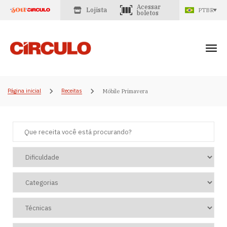
Acessar
Lojista
PTBR
boletos
Página inicial
Receitas
Móbile Primavera