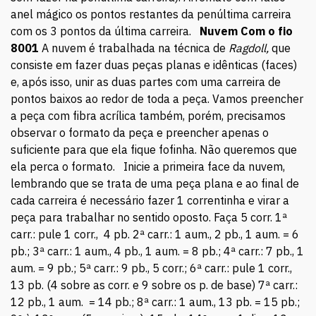
anel mágico os pontos restantes da penúltima carreira
com os 3 pontos da última carreira.
Nuvem
Com o fio
8001
A nuvem é trabalhada na técnica de
Ragdoll,
que
consiste em fazer duas peças planas e idênticas (faces)
e, após isso, unir as duas partes com uma carreira de
pontos baixos ao redor de toda a peça. Vamos preencher
a peça com fibra acrílica também, porém, precisamos
observar o formato da peça e preencher apenas o
suficiente para que ela fique fofinha. Não queremos que
ela perca o formato. Inicie a primeira face da nuvem,
lembrando que se trata de uma peça plana e ao final de
cada carreira é necessário fazer 1 correntinha e virar a
peça para trabalhar no sentido oposto. Faça 5 corr. 1ª
carr.: pule 1 corr., 4 pb. 2ª carr.: 1 aum., 2 pb., 1 aum. = 6
pb.; 3ª carr.: 1 aum., 4 pb., 1 aum. = 8 pb.; 4ª carr.: 7 pb., 1
aum. = 9 pb.; 5ª carr.: 9 pb., 5 corr.; 6ª carr.: pule 1 corr.,
13 pb. (4 sobre as corr. e 9 sobre os p. de base) 7ª carr.:
12 pb., 1 aum. = 14 pb.; 8ª carr.: 1 aum., 13 pb. = 15 pb.;