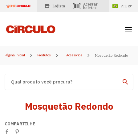
Acessar
Lojista
PTBR
boletos
Página inicial
Produtos
Acessórios
Mosquetão Redondo
Mosquetão Redondo
COMPARTILHE