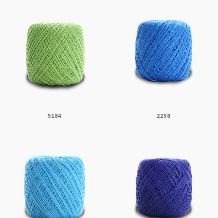
5184
2258