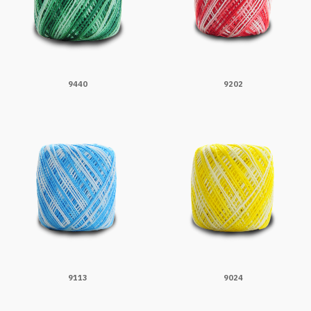
9440
9202
9113
9024