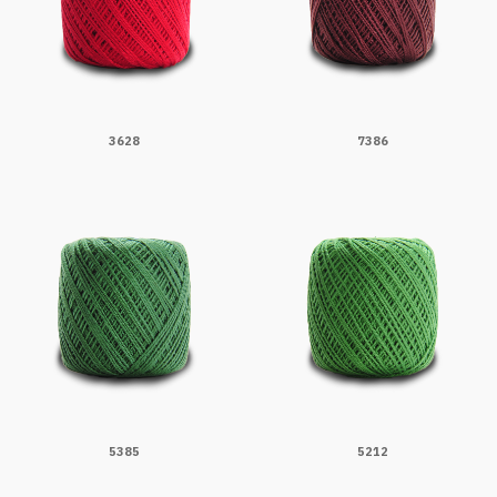
3628
7386
5385
5212