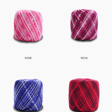
9288
9520