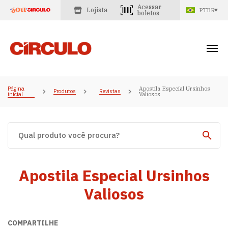
Acessar
Lojista
PTBR
boletos
Página
Apostila Especial Ursinhos
Produtos
Revistas
inicial
Valiosos
Apostila Especial Ursinhos
Valiosos
COMPARTILHE