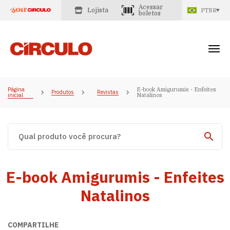
Acessar
Lojista
PTBR
boletos
Página
E-book Amigurumis - Enfeites
Produtos
Revistas
inicial
Natalinos
E-book Amigurumis - Enfeites
Natalinos
COMPARTILHE