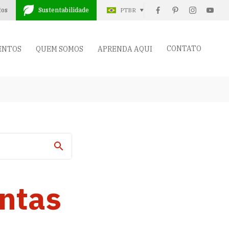
tos
Sustentabilidade
PTBR
CONTATO
ENTOS
QUEM SOMOS
APRENDA AQUI
antas