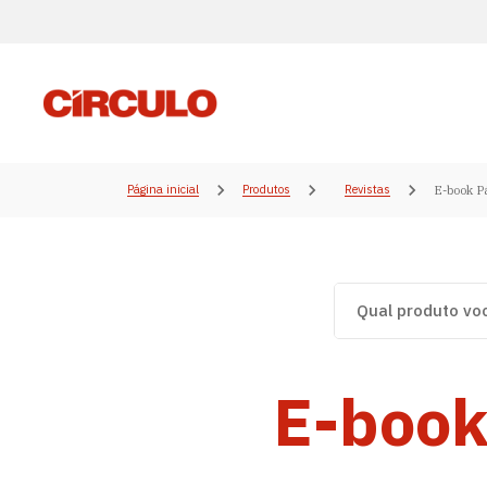
Página inicial
Produtos
Revistas
E-book P
E-book