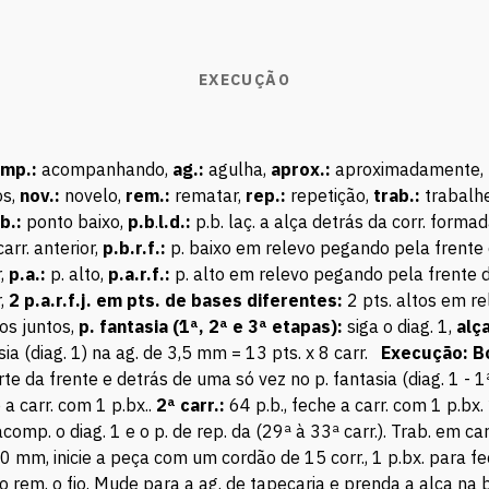
EXECUÇÃO
omp.:
acompanhando,
ag.:
agulha,
aprox.:
aproximadamente,
s,
nov.:
novelo,
rem.:
rematar,
rep.:
repetição,
trab.:
trabalhe
b.:
ponto baixo,
p.b
.
l.d.:
p.b. laç. a alça detrás da corr. formad
arr. anterior,
p.b.r.f.:
p. baixo em relevo pegando pela frente d
,
p.a.:
p. alto,
p.a.r.f.:
p. alto em relevo pegando pela frente do
,
2 p.a.r.f.j. em pts. de bases diferentes:
2 pts. altos em re
os juntos,
p. fantasia (1ª, 2ª e 3ª etapas):
siga o diag. 1,
alç
a (diag. 1) na ag. de 3,5 mm = 13 pts. x 8 carr.
Execução:
B
e da frente e detrás de uma só vez no p. fantasia (diag. 1 - 1
 a carr. com 1 p.bx..
2ª carr.:
64 p.b., feche a carr. com 1 p.bx.
comp. o diag. 1 e o p. de rep. da (29ª à 33ª carr.). Trab. em car
 mm, inicie a peça com um cordão de 15 corr., 1 p.bx. para fec
cio rem. o fio. Mude para a ag. de tapeçaria e prenda a alça na