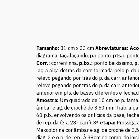
Tamanho:
31 cm x 33 cm
Abreviaturas: Ac
diagrama,
laç.:
laçando,
p.:
ponto,
pts.:
ponto
Corr.:
correntinha,
p.bx.:
ponto baixíssimo,
p.
laç. a alça detrás da corr. formada pelo p. da c
relevo pegando por trás do p. da carr. anterior
relevo pegando por trás do p. da carr. anterior
anterior em pts. de bases diferentes e fechad
Amostra:
Um quadrado de 10 cm no p. fantasi
âmbar e ag. de crochê de 3,50 mm, trab. a part
60 p.b., envolvendo os orifícios da base, feche
de rep. da (3 à 28ª carr.).
3ª etapa:
Prossiga a
Maxcolor na cor âmbar e ag. de crochê de 3,50
diag. 2 e o p. de rep.. À 38cm de comp. do iní