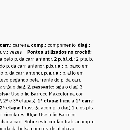
carr.:
carreira,
comp.:
comprimento,
diag.:
,
v.:
vezes.
Pontos utilizados no crochê:
a pelo p. da carr. anterior,
2 p.b
.
l.d.:
2 pts. b.
o p. da carr. anterior,
p.b.r.a.:
p. baixo em
 p. da carr. anterior,
p.a.r.a.:
p. alto em
levo pegando pela frente do p. da carr.
a:
siga o diag. 2,
passante:
siga o diag. 3.
olsa:
Use o fio Barroco Maxcolor na cor
ª, 2ª e 3ª etapas).
1ª etapa:
Inicie a
1ª carr.:
2ª etapa:
Prossiga acomp. o diag. 1 e os pts.
r. circulares.
Alça:
Use o fio Barroco
har a carr.. Sobre este cordão trab. acomp. o
 borda da bolsa com pts. de alinhavo.