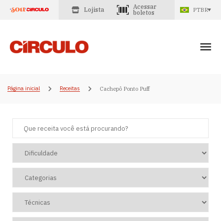
Acessar
Lojista
PTBR
boletos
Página inicial
Receitas
Cachepô Ponto Puff