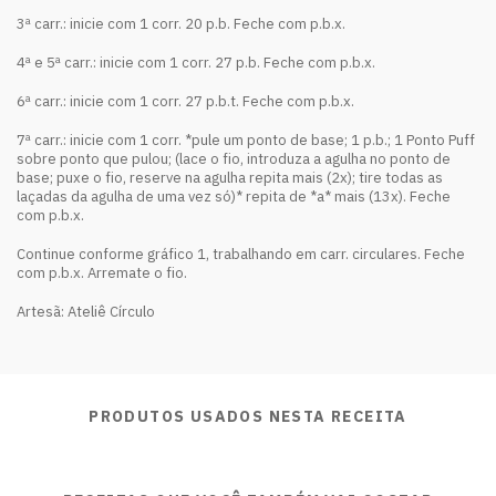
3ª carr.: inicie com 1 corr. 20 p.b. Feche com p.b.x.
4ª e 5ª carr.: inicie com 1 corr. 27 p.b. Feche com p.b.x.
6ª carr.: inicie com 1 corr. 27 p.b.t. Feche com p.b.x.
7ª carr.: inicie com 1 corr. *pule um ponto de base; 1 p.b.; 1 Ponto Puff
sobre ponto que pulou; (lace o fio, introduza a agulha no ponto de
base; puxe o fio, reserve na agulha repita mais (2x); tire todas as
laçadas da agulha de uma vez só)* repita de *a* mais (13x). Feche
com p.b.x.
Continue conforme gráfico 1, trabalhando em carr. circulares. Feche
com p.b.x. Arremate o fio.
Artesã: Ateliê Círculo
PRODUTOS USADOS NESTA RECEITA