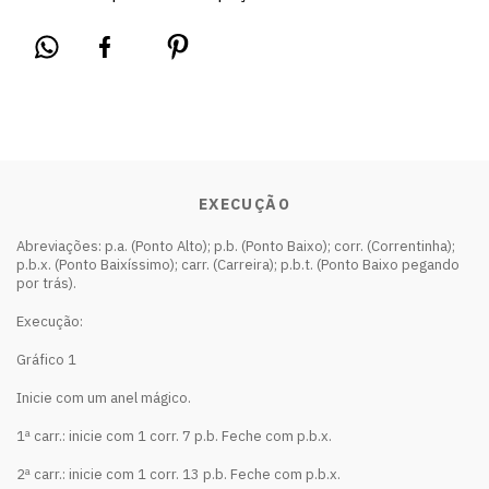
EXECUÇÃO
Abreviações: p.a. (Ponto Alto); p.b. (Ponto Baixo); corr. (Correntinha);
p.b.x. (Ponto Baixíssimo); carr. (Carreira); p.b.t. (Ponto Baixo pegando
por trás).
Execução:
Gráfico 1
Inicie com um anel mágico.
1ª carr.: inicie com 1 corr. 7 p.b. Feche com p.b.x.
2ª carr.: inicie com 1 corr. 13 p.b. Feche com p.b.x.