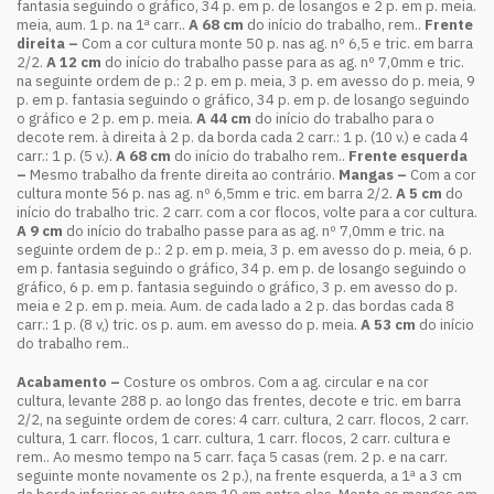
fantasia seguindo o gráfico, 34 p. em p. de losangos e 2 p. em p. meia.
meia, aum. 1 p. na 1ª carr..
A 68 cm
do início do trabalho, rem..
Frente
direita –
Com a cor cultura monte 50 p. nas ag. nº 6,5 e tric. em barra
2/2.
A 12 cm
do início do trabalho passe para as ag. nº 7,0mm e tric.
na seguinte ordem de p.: 2 p. em p. meia, 3 p. em avesso do p. meia, 9
p. em p. fantasia seguindo o gráfico, 34 p. em p. de losango seguindo
o gráfico e 2 p. em p. meia.
A 44 cm
do início do trabalho para o
decote rem. à direita à 2 p. da borda cada 2 carr.: 1 p. (10 v.) e cada 4
carr.: 1 p. (5 v.).
A 68 cm
do início do trabalho rem..
Frente esquerda
–
Mesmo trabalho da frente direita ao contrário.
Mangas –
Com a cor
cultura monte 56 p. nas ag. nº 6,5mm e tric. em barra 2/2.
A 5 cm
do
início do trabalho tric. 2 carr. com a cor flocos, volte para a cor cultura.
A 9 cm
do início do trabalho passe para as ag. nº 7,0mm e tric. na
seguinte ordem de p.: 2 p. em p. meia, 3 p. em avesso do p. meia, 6 p.
em p. fantasia seguindo o gráfico, 34 p. em p. de losango seguindo o
gráfico, 6 p. em p. fantasia seguindo o gráfico, 3 p. em avesso do p.
meia e 2 p. em p. meia. Aum. de cada lado a 2 p. das bordas cada 8
carr.: 1 p. (8 v,) tric. os p. aum. em avesso do p. meia.
A 53 cm
do início
do trabalho rem..
Acabamento –
Costure os ombros. Com a ag. circular e na cor
cultura, levante 288 p. ao longo das frentes, decote e tric. em barra
2/2, na seguinte ordem de cores: 4 carr. cultura, 2 carr. flocos, 2 carr.
cultura, 1 carr. flocos, 1 carr. cultura, 1 carr. flocos, 2 carr. cultura e
rem.. Ao mesmo tempo na 5 carr. faça 5 casas (rem. 2 p. e na carr.
seguinte monte novamente os 2 p.), na frente esquerda, a 1ª a 3 cm