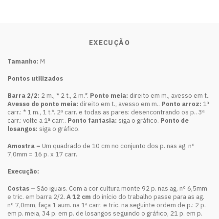
EXECUÇÃO
Tamanho:
M
Pontos utilizados
Barra 2/2:
2 m., * 2 t., 2 m.*.
Ponto meia:
direito em m., avesso em t..
Avesso do ponto meia:
direito em t., avesso em m..
Ponto arroz:
1ª
carr.: * 1 m., 1 t.*. 2ª carr. e todas as pares: desencontrando os p.. 3ª
carr.: volte a 1ª carr..
Ponto fantasia:
siga o gráfico.
Ponto de
losangos:
siga o gráfico.
Amostra –
Um quadrado de 10 cm no conjunto dos p. nas ag. nº
7,0mm = 16 p. x 17 carr.
Execução:
Costas –
São iguais. Com a cor cultura monte 92 p. nas ag. nº 6,5mm
e tric. em barra 2/2.
A 12 cm
do início do trabalho passe para as ag.
nº 7,0mm, faça 1 aum. na 1ª carr. e tric. na seguinte ordem de p.: 2 p.
em p. meia, 34 p. em p. de losangos seguindo o gráfico, 21 p. em p.